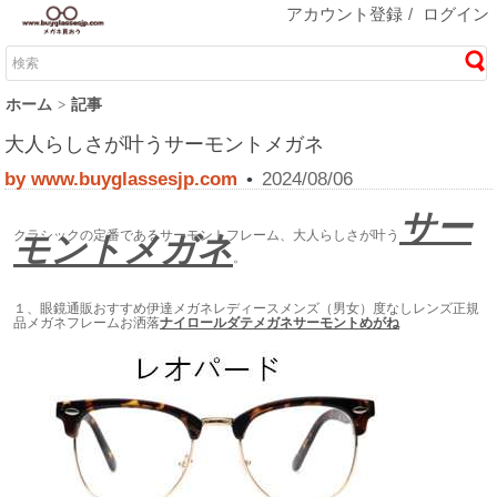
アカウント登録
/
ログイン
ホーム
記事
大人らしさが叶うサーモントメガネ
by www.buyglassesjp.com
2024/08/06
•
サー
クラシックの定番であるサーモントフレーム、大人らしさが叶う
モントメガネ
。
１、眼鏡通販おすすめ伊達メガネレディースメンズ（男女）度なしレンズ正規
品メガネフレームお洒落
ナイロールダテメガネサーモントめがね