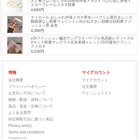
人と被らないおしゃれ四角形伊達メガネすっぴん隠し黄色イ
エローフレームメガネ軽量
4,600円
ナイロール おしゃれ伊達メガネ男女ハーフリム度付きレンズ
眼鏡度なし軽量ウェリントンめがね大きい顔痩せ顔効果ファ
ッション黑 金色
4,390円
y2kファッション偏光サングラス パープル色高級レディースU
Vカット軽量サングラス近未来感トレンド2025最旬クラシッ
クメガネ
4,330円
情報
マイアカウント
会社概要
マイアカウント
プライバシーポリシー
注文履歴
お支払い方法について
ウイッシュリスト
納期・配送・送料について
返品・返金・交換について
よくある質問
特定商取引法に基づく表記
Privacy policy
Terms and conditions
Contact us