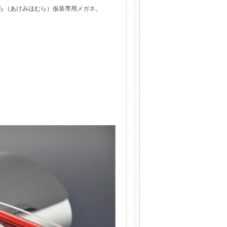
ら（あけみほむら）仮装専用メガネ。