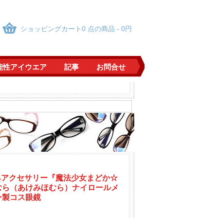
ショッピングカート0 点の商品 - 0円
能性アイウエア
記事
お問合せ
クター仮装cos用
クター仮装cos用
き度なしレンズ軽量メガネ
プル色ファッション
風エレガント軽量めがね男性メタル金属メガネ金銀黒
風エレガント軽量めがね男性メタル金属メガネ金銀黒
道具アクセサリー『魔法少女まどか☆
むら（あけみほむら）ナイロールメ
ル灰色黒ぶちメガネ
ン製コス眼鏡
ル灰色黒ぶちメガネ