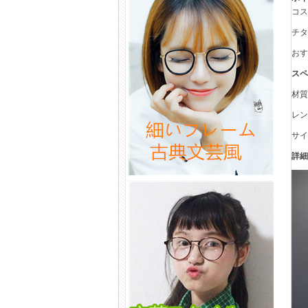
コ
チ
おす
ス
材
レ
サイ
詳