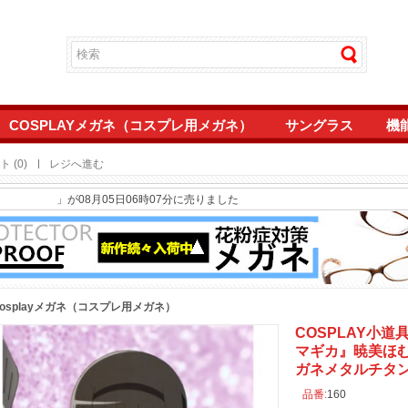
COSPLAYメガネ（コスプレ用メガネ）
サングラス
機
 (0)
レジへ進む
」が08月05日06時07分に売りました
ぶちラウンド型メガネ南雲竜之介フレームcosplayめがね人気黒色女性眼鏡 キャラ
」が07月27日19時10分に売りました
ぶちラウンド型メガネ南雲竜之介フレームcosplayめがね人気黒色女性眼鏡 キャラ
」が07月27日19時04分に売りました
ト女性UVカットメガネおしゃれ2025年トレンド紫外線カットサングラス高級度付
」が03月03日21時55分に売りました
度付きレンズおしゃれラウンド型流行り2026年トレンド紫外線UVカット眼鏡パー
」が03月03日14時44分に売りました
」が02月15日22時06分に売りました
cosplayメガネ（コスプレ用メガネ）
ム韓国人気オルチャンおしゃれメガネ伊達メガネ度なし度付きレンズ女子クラシック
」が02月15日21時41分に売りました
ム韓国人気オルチャンおしゃれメガネ伊達メガネ度なし度付きレンズ女子クラシック
」が02月15日21時33分に売りました
COSPLAY小
マギカ』暁美ほ
伊達メガネハーフリム度付きブルーライトカットレンズ男レディース度なしナイロー
」が01月10日19時12分に売りました
ガネメタルチタ
伊達メガネハーフリム度付きブルーライトカットレンズ男レディース度なしナイロー
」が01月10日19時10分に売りました
品番:
160