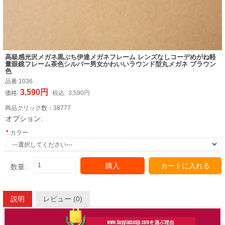
高級感光沢メガネ黒ぶち伊達メガネフレーム レンズなしコーデめがね軽
量眼鏡フレーム茶色シルバー男女かわいいラウンド型丸メガネ ブラウン
色
品番:
1036
3,590円
価格:
税込:
3,590円
商品クリック数：
38777
オプション:
カラー
購入
カートに入れる
数量:
説明
レビュー (0)