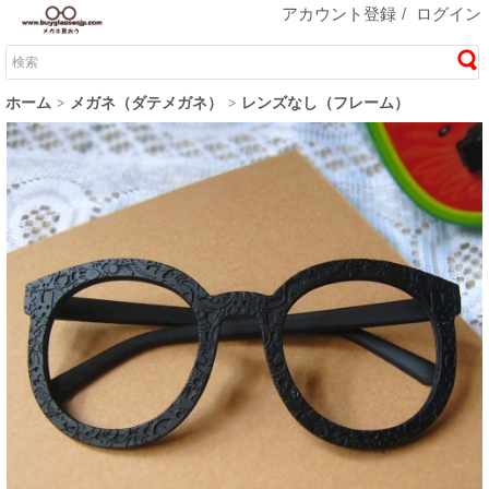
アカウント登録
/
ログイン
ホーム
メガネ（ダテメガネ）
レンズなし（フレーム）