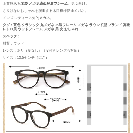
上質感ある
木製 メガネ高級軽量フレーム
、男女向け。
さりげないおしゃれを演出する木目模様伊達メガネ。
メンズ レディース知的メガネ。
タグ：茶色 クラシック 丸メガネ 木製フレーム メガネ ラウンド型 ブランド 高級
レトロ風 ウッドフレーム メガネ 男 女 おしゃれ
スペック：
材質：ウッド
レンズ：あり（度なし）（度付きレンズも対応）
サイズ：13.5センチ（広さ）