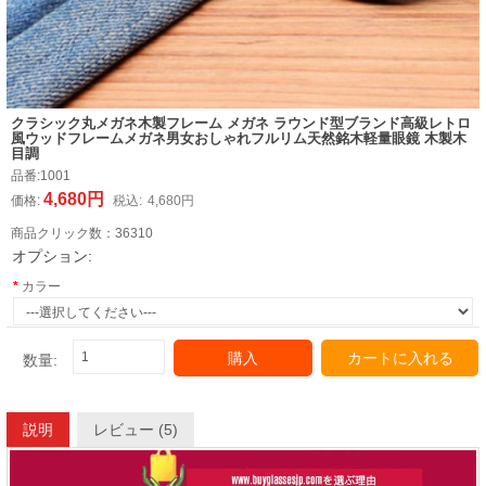
クラシック丸メガネ木製フレーム メガネ ラウンド型ブランド高級レトロ
風ウッドフレームメガネ男女おしゃれフルリム天然銘木軽量眼鏡 木製木
目調
品番:
1001
4,680円
価格:
税込:
4,680円
商品クリック数：
36310
オプション:
カラー
購入
カートに入れる
数量:
説明
レビュー (5)