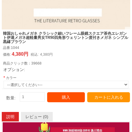
韓国おしゃれメガネ クラシック細いフレーム眼鏡スクエア茶色エレガン
ト伊達メガネ超軽量男女TR90四角形ウェリントン度付きメガネ シンプル
黒縁ブラウン
品番:
1044
4,380円
価格:
税込:
4,380円
商品クリック数：
39668
オプション:
カラー
購入
カートに入れる
数量:
説明
レビュー (0)