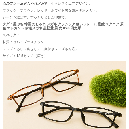
セルフレームおしゃれメガネ
、小さいスクエアデザイン。
ブラック、ブラウン、レッド、ホワイト男女兼用伊達メガネ。
シーンを選ばず、すっきりとした印象で。
タグ：黒ぶち 韓国 おしゃれ メガネ クラシック 細いフレーム 眼鏡 スクエア 茶
色 エレガント 伊達メガネ 超軽量 男 女 tr90 四角形
スペック：
材質：セル・プラスチック
レンズ：あり（度なし）（度付きレンズも対応）
サイズ：13.5センチ（広さ）