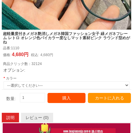
超軽量度付きメガネ艶消しメガネ韓国ファッション女子 緑メガネフレー
ム レトロ オレンジ色バイカラー度なしマット素材ピンク ラウンド型めが
ね
品番:
1110
4,680円
価格:
税込:
4,680円
商品クリック数：
32124
オプション:
カラー
購入
カートに入れる
数量:
説明
レビュー (0)