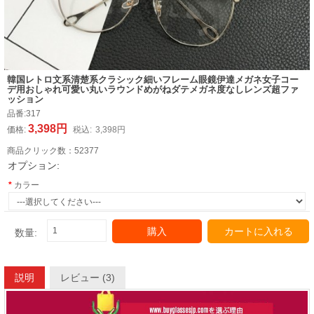
韓国レトロ文系清楚系クラシック細いフレーム眼鏡伊達メガネ女子コー
デ用おしゃれ可愛い丸いラウンドめがねダテメガネ度なしレンズ超ファ
ッション
品番:
317
3,398円
価格:
税込:
3,398円
商品クリック数：
52377
オプション:
カラー
購入
カートに入れる
数量:
説明
レビュー (3)