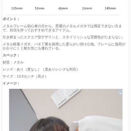
ポイント：
メタルフレーム初心者の方から、普通のメタルメガネでは満足できない方ま
で、自信を持っておすすめできるアイテム。
引き締まったスクエア型デザインと、スタイリッシュな雰囲気がたまらない。
メタル軽量メガネ、バネ丁番を採用した柔らかい掛け心地。フレームに負荷が
かかりにくく耐久性にも優れている。
スペック：
材質：メタル
レンズ：あり（度なし）（度ありレンズも対応）
サイズ：13.5センチ（長さ）
イメージ：