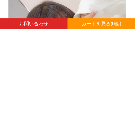
お問い合わせ
カートを見る(
0
個)