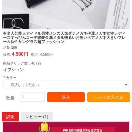
有名人芸能人アイドル男性メンズ人気ダテメガネ伊達メガネ女性レディ
ースすっぴんコーデ眼鏡金属メタル明るいお揃いペアメガネ大きいフレ
ーム個性サングラス超ファッション
品番:
389
4,580円
価格:
税込:
4,580円
商品クリック数：
48729
オプション:
カラー
購入
カートに入れる
数量:
説明
レビュー (1)