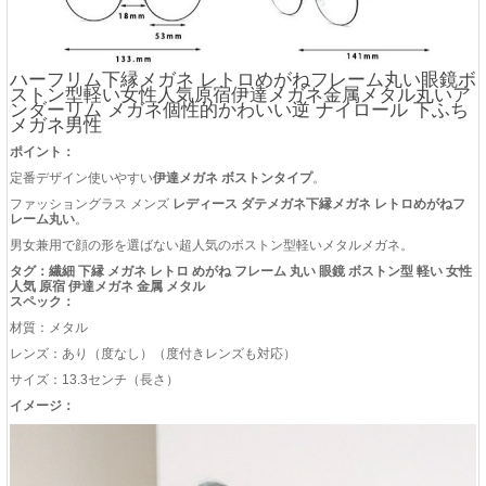
ハーフリム下縁メガネ レトロめがねフレーム丸い眼鏡ボ
ストン型軽い女性人気原宿伊達メガネ金属メタル丸いア
ンダーリム メガネ個性的かわいい逆 ナイロール 下ふち
メガネ男性
ポイント：
定番デザイン使いやすい
伊達メガネ ボストンタイプ
。
ファッショングラス メンズ
レディース ダテメガネ下縁メガネ レトロめがねフ
レーム丸い
。
男女兼用で顔の形を選ばない超人気のボストン型軽いメタルメガネ。
タグ：繊細 下縁 メガネ レトロ めがね フレーム 丸い 眼鏡 ボストン型 軽い 女性
人気 原宿 伊達メガネ 金属 メタル
スペック：
材質：メタル
レンズ：あり（度なし）（度付きレンズも対応）
サイズ：13.3センチ（長さ）
イメージ：