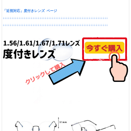
「近視対応」度付きレンズ ページ
↓↓↓↓↓↓↓↓↓↓↓↓↓↓↓↓↓↓↓↓↓↓↓↓↓↓↓↓↓↓↓↓↓↓↓↓↓↓↓↓↓↓↓↓↓↓↓↓↓↓↓↓↓↓↓↓↓↓↓↓
↓↓↓↓↓↓↓↓↓↓↓↓↓↓↓↓↓↓↓↓↓↓↓↓↓↓↓↓↓↓↓↓↓↓↓↓↓↓↓↓↓↓↓↓↓↓↓↓↓↓↓↓↓↓↓↓↓↓↓↓