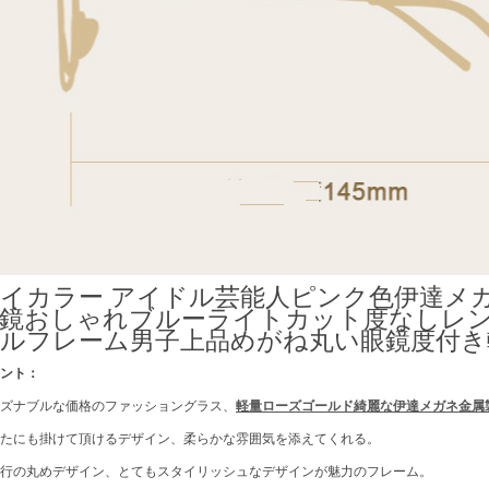
イカラー アイドル芸能人ピンク色伊達メ
鏡おしゃれブルーライトカット度なしレ
ルフレーム男子上品めがね丸い眼鏡度付き
イント：
ーズナブルな価格のファッショングラス、
軽量ローズゴールド綺麗な伊達メガネ金属
なたにも掛けて頂けるデザイン、柔らかな雰囲気を添えてくれる。
流行の丸めデザイン、とてもスタイリッシュなデザインが魅力のフレーム。