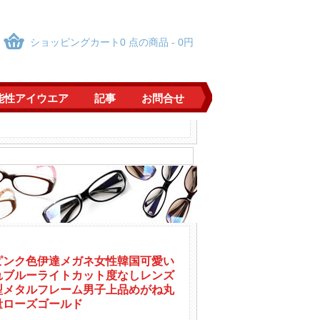
ショッピングカート0 点の商品 - 0円
能性アイウエア
記事
お問合せ
クター仮装cos用
クター仮装cos用
き度なしレンズ軽量メガネ
プル色ファッション
風エレガント軽量めがね男性メタル金属メガネ金銀黒
風エレガント軽量めがね男性メタル金属メガネ金銀黒
ピンク色伊達メガネ女性韓国可愛い
れブルーライトカット度なしレンズ
ル灰色黒ぶちメガネ
型メタルフレーム男子上品めがね丸
ル灰色黒ぶちメガネ
量ローズゴールド