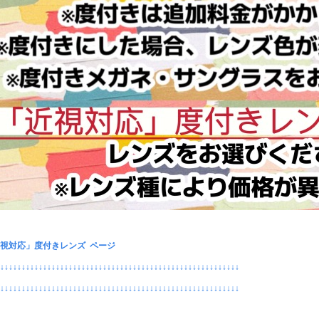
視対応」度付きレンズ ページ
↓↓↓↓↓↓↓↓↓↓↓↓↓↓↓↓↓↓↓↓↓↓↓↓↓↓↓↓↓↓↓↓↓↓↓↓↓↓↓↓↓↓↓↓↓↓↓↓↓↓↓↓↓↓↓↓↓
↓↓↓↓↓↓↓↓↓↓↓↓↓↓↓↓↓↓↓↓↓↓↓↓↓↓↓↓↓↓↓↓↓↓↓↓↓↓↓↓↓↓↓↓↓↓↓↓↓↓↓↓↓↓↓↓↓