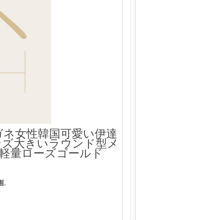
ガネ女性韓国可愛い伊達
ンズ大きいラウンド型メ
軽量ローズゴールド
製
。