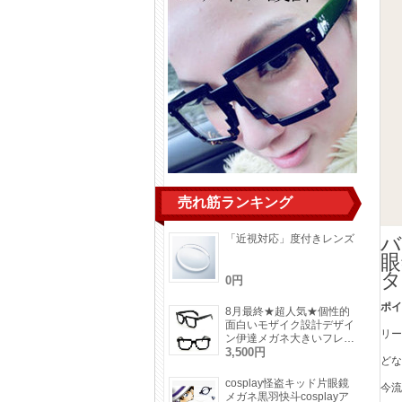
売れ筋ランキング
バ
「近視対応」度付きレンズ
眼
タ
0円
ポ
8月最終★超人気★個性的
面白いモザイク設計デザイ
リ
ン伊達メガネ大きいフレー
ム男女通用メガネフレーム
3,500円
ど
レンズ無し
cosplay怪盗キッド片眼鏡
今
メガネ黒羽快斗cosplayア