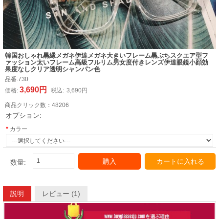
韓国おしゃれ黒縁メガネ伊達メガネ大きいフレーム黒ぶちスクエア型フ
ァッション太いフレーム高級フルリム男女度付きレンズ伊達眼鏡小顔効
果度なしクリア透明シャンパン色
品番:
730
3,690円
価格:
税込:
3,690円
商品クリック数：
48206
オプション:
カラー
購入
カートに入れる
数量:
説明
レビュー (1)