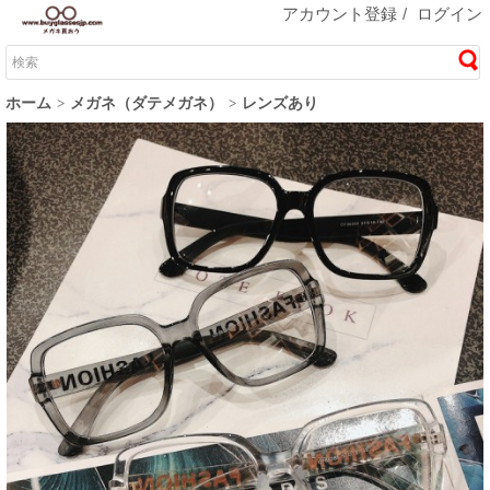
アカウント登録
/
ログイン
ホーム
メガネ（ダテメガネ）
レンズあり