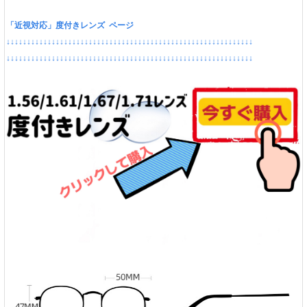
「近視対応」度付きレンズ ページ
↓↓↓↓↓↓↓↓↓↓↓↓↓↓↓↓↓↓↓↓↓↓↓↓↓↓↓↓↓↓↓↓↓↓↓↓↓↓↓↓↓↓↓↓↓↓↓↓↓↓↓↓↓↓↓↓↓↓↓↓
↓↓↓↓↓↓↓↓↓↓↓↓↓↓↓↓↓↓↓↓↓↓↓↓↓↓↓↓↓↓↓↓↓↓↓↓↓↓↓↓↓↓↓↓↓↓↓↓↓↓↓↓↓↓↓↓↓↓↓↓