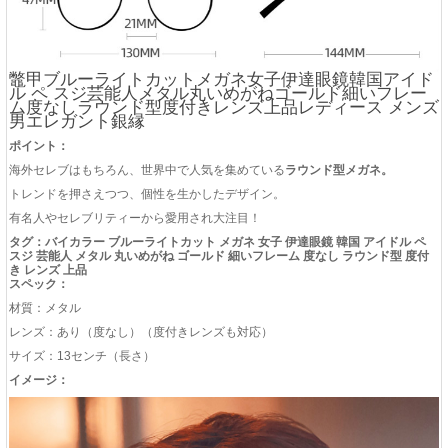
鼈甲ブルーライトカットメガネ女子伊達眼鏡韓国アイド
ル ペ スジ芸能人メタル丸いめがねゴールド細いフレー
ム度なしラウンド型度付きレンズ上品レディース メンズ
男エレガント銀縁
ポイント：
海外セレブはもちろん、世界中で人気を集めている
ラウンド型メガネ。
トレンドを押さえつつ、個性を生かしたデザイン。
有名人やセレブリティーから愛用され大注目！
タグ：バイカラー ブルーライトカット メガネ 女子 伊達眼鏡 韓国 アイドル ペ
スジ 芸能人 メタル 丸いめがね ゴールド 細いフレーム 度なし ラウンド型 度付
き レンズ 上品
スペック：
材質：メタル
レンズ：あり（度なし）（度付きレンズも対応）
サイズ：13センチ（長さ）
イメージ：