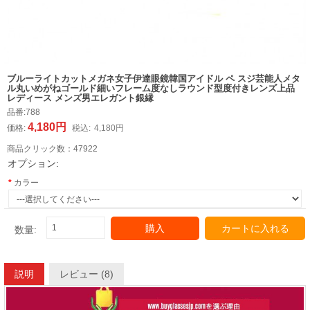
ブルーライトカットメガネ女子伊達眼鏡韓国アイドル ペ スジ芸能人メタ
ル丸いめがねゴールド細いフレーム度なしラウンド型度付きレンズ上品
レディース メンズ男エレガント銀縁
品番:
788
4,180円
価格:
税込:
4,180円
商品クリック数：
47922
オプション:
カラー
購入
カートに入れる
数量:
説明
レビュー (8)