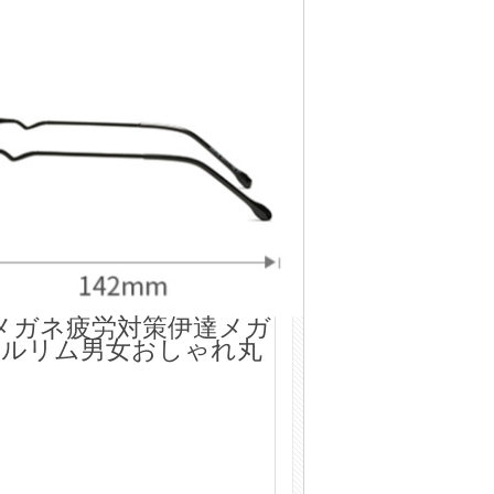
メガネ疲労対策伊達メガ
フルリム男女おしゃれ丸