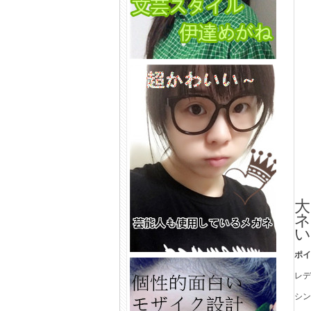
大
ネ
い
ポ
レ
シ