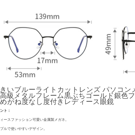
きいブルーライトカットレンズ パソコン
高級メタルフレーム黒ぶちゴールド銀色
めがね度なし度付きレディース眼鏡
イント：
ディースファッション可愛い金属製メガネ。
ンプルで使いやすいデザイン。