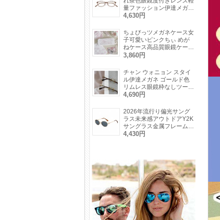
れ茶色眼鏡度付きレンズ軽
量ファッション伊達メガネ
軽い素材度なし小さいフレ
4,630円
ーム茶色ブラック金色メガ
ネ細い
ちょびっツメガネケース女
子可愛いピンクちぃ めが
ねケース高品質眼鏡ケース
メガネ収納誕生日 クリス
3,860円
マス メガネプレゼント
チャン ウォニョン スタイ
ル伊達メガネ ゴールド色
リムレス眼鏡枠なしツーポ
イント上品レディース レ
4,690円
トロメガネ度付き度なしオ
ーバル型
2026年流行り偏光サング
ラス未来感アウトドアY2K
サングラス金属フレームお
しゃれUVカット眼鏡キャ
4,430円
ットアイ型高級ピンクカラ
ーサングラス