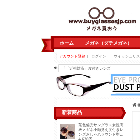
ホーム
メガネ（ダテメガネ）
アカウント登録
ログイン
ウイッシュリスト
「
「近視対応」度付きレンズ
:
「
南方ひづる 黒縁コスプレ用メガネ南雲先生 黒
「
南方ひづる 黒縁コスプレ用メガネ南雲先生 黒
「
キャットアイ型サングラス茶色黄色パイロッ
「
茶色偏光サングラス女性高級メガネ小顔見え
「
「近視対応」度付きレンズ
「
個性的多角形タイプ眼鏡ダテメガネフレー
新着商品
「
個性的多角形タイプ眼鏡ダテメガネフレー
「
サーモントメガネフレームおしゃれメンズ
茶色偏光サングラス女性高
「
サーモントメガネフレームおしゃれメンズ
級メガネ小顔見え度付きレ
ンズおしゃれラウンド型流
行り2026年トレンド紫外
4,630円