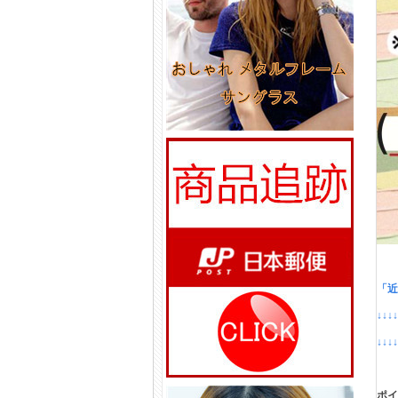
「近
↓↓↓
↓↓↓
ポ