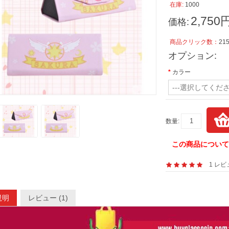
在庫:
1000
2,750
価格:
商品クリック数：
21
オプション:
カラー
---選択してくださ
数量:
この商品につい
1 レ
説明
レビュー (1)