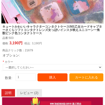
キュートかわいいキャラクターコンタクトケースINS乙女カードキャプタ
ーさくらソフトコンタクトレンズ女っぽいインスタ映えユニコーン一角
獣ピンク色コンタクトケース
品番:
503
3,190円
価格:
税込:
3,190円
商品クリック数：
21679
オプション:
カラー
購入
カートに入れる
数量:
説明
レビュー (2)