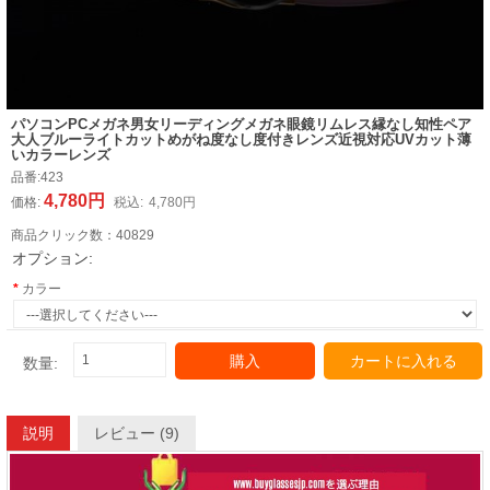
パソコンPCメガネ男女リーディングメガネ眼鏡リムレス縁なし知性ペア
大人ブルーライトカットめがね度なし度付きレンズ近視対応UVカット薄
いカラーレンズ
品番:
423
4,780円
価格:
税込:
4,780円
商品クリック数：
40829
オプション:
カラー
購入
カートに入れる
数量:
説明
レビュー (9)