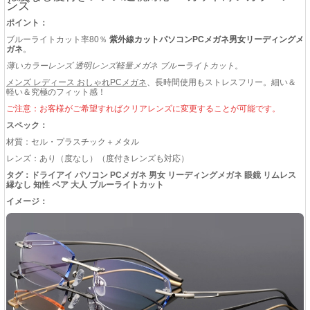
ンズ
ポイント：
ブルーライトカット率80％
紫外線カットパソコンPCメガネ男女リーディングメ
ガネ
。
薄いカラーレンズ 透明レンズ軽量メガネ ブルーライトカット
。
メンズ レディース おしゃれPCメガネ
、長時間使用もストレスフリー。細い＆
軽い＆究極のフィット感！
ご注意：お客様がご希望すればクリアレンズに変更することが可能です。
スペック：
材質：セル・プラスチック＋メタル
レンズ：あり（度なし）（度付きレンズも対応）
タグ：ドライアイ パソコン PCメガネ 男女 リーディングメガネ 眼鏡 リムレス
縁なし 知性 ペア 大人 ブルーライトカット
イメージ：