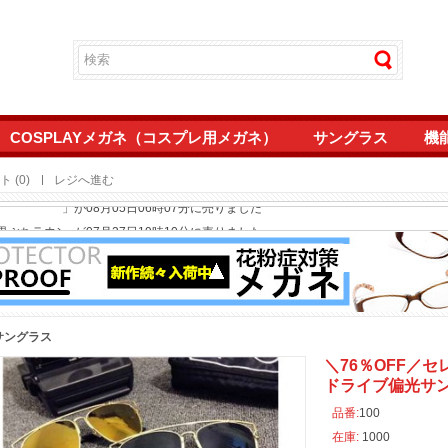
COSPLAYメガネ（コスプレ用メガネ）
サングラス
機
 (0)
レジへ進む
」が08月05日06時07分に売りました
ぶちラウンド型メガネ南雲竜之介フレームcosplayめがね人気黒色女性眼鏡 キャラ
」が07月27日19時10分に売りました
ぶちラウンド型メガネ南雲竜之介フレームcosplayめがね人気黒色女性眼鏡 キャラ
」が07月27日19時04分に売りました
ト女性UVカットメガネおしゃれ2025年トレンド紫外線カットサングラス高級度付
」が03月03日21時55分に売りました
度付きレンズおしゃれラウンド型流行り2026年トレンド紫外線UVカット眼鏡パー
」が03月03日14時44分に売りました
」が02月15日22時06分に売りました
サングラス
ム韓国人気オルチャンおしゃれメガネ伊達メガネ度なし度付きレンズ女子クラシック
」が02月15日21時41分に売りました
ム韓国人気オルチャンおしゃれメガネ伊達メガネ度なし度付きレンズ女子クラシック
」が02月15日21時33分に売りました
＼76％OFF／
ドライブ偏光サ
伊達メガネハーフリム度付きブルーライトカットレンズ男レディース度なしナイロー
」が01月10日19時12分に売りました
伊達メガネハーフリム度付きブルーライトカットレンズ男レディース度なしナイロー
」が01月10日19時10分に売りました
品番:
100
在庫:
1000