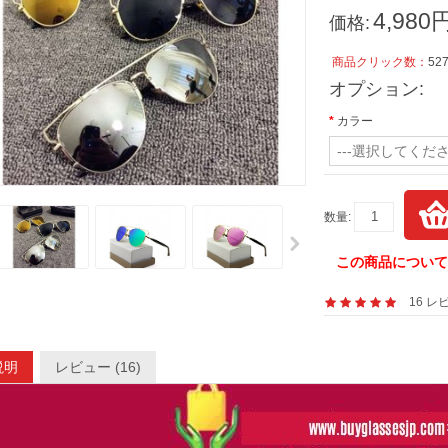
4,980
価格:
商品クリック数：
52
オプション:
カラー
---選択してくださ
数量:
この商品につい
16 レ
説明
レビュー (16)