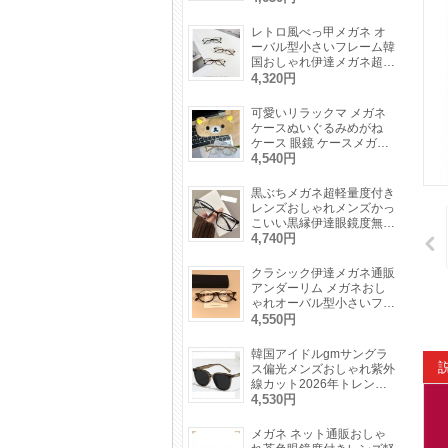
線UVカット眼鏡パープル
色ファッション
レトロ風べっ甲メガネ オ
ーバル型小さいフレーム韓
国おしゃれ伊達メガネ超軽
量細いフレーム度付き度な
4,320円
し眼鏡痩せ顔効果ファッシ
ョン鼈甲めがね
可愛いリラックマ メガネ
ケースぬいぐるみめがね
ケース 眼鏡 ケースメガネ
収納耐衝撃サングラス入れ
4,540円
かわいいキャラクター
黒ぶちメガネ超軽量度付き
レンズおしゃれメンズかっ
こいい黒縁伊達眼鏡度無し
軽い素材レディース大人っ
4,740円
ぽいメガネつや消しブルー
ライトカット
クラシック伊達メガネ通販
アンダーリム メガネおし
ゃれオーバル型小さいフレ
ームべっ甲柄かわいい度付
4,550円
きレンズ女性眼鏡度付きレ
ディース下ぶちメガネ
韓国アイドルgmサングラ
ス偏光メンズおしゃれ紫外
線カット2026年トレンド
高級レディースUVカット
4,530円
サングラス度付きウェリン
トン型メガネ度なし黒縁
メガネ ネット通販おしゃ