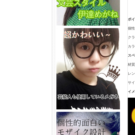
ポ
個
ク
カ
ス
材
レ
サイ
イ