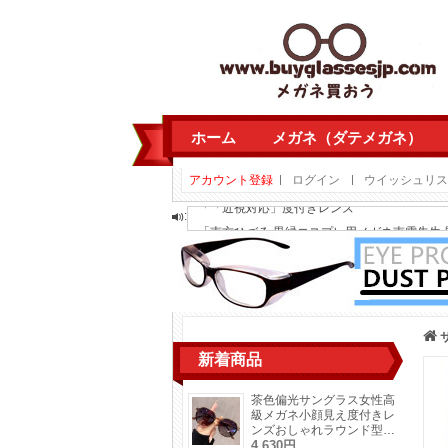
ホーム
メガネ（ダテメガネ）
アカウント登録
ログイン
ウイッシュリスト
「
「近視対応」度付きレンズ
:
「
南方ひづる 黒縁コスプレ用メガネ南雲先生 黒
「
南方ひづる 黒縁コスプレ用メガネ南雲先生 黒
「
キャットアイ型サングラス茶色黄色パイロッ
「
茶色偏光サングラス女性高級メガネ小顔見え
「
「近視対応」度付きレンズ
「
個性的多角形タイプ眼鏡ダテメガネフレー
新着商品
「
個性的多角形タイプ眼鏡ダテメガネフレー
「
サーモントメガネフレームおしゃれメンズ
茶色偏光サングラス女性高
「
サーモントメガネフレームおしゃれメンズ
級メガネ小顔見え度付きレ
ンズおしゃれラウンド型流
行り2026年トレンド紫外
4,630円