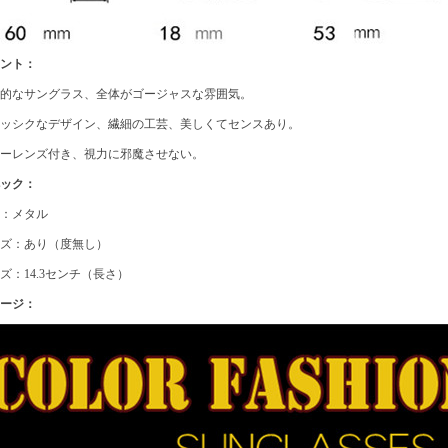
イント：
性的なサングラス、全体がゴージャスな雰囲気。
ラッシクなデザイン、繊細の工芸、美しくてセンスあり。
ラーレンズ付き、視力に邪魔させない。
ペック：
質：メタル
ンズ：あり（度無し）
ズ：14.3センチ（長さ）
メージ：