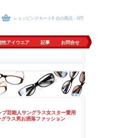
ショッピングカート0 点の商品 - 0円
能性アイウエア
記事
お問合せ
クター仮装cos用
クター仮装cos用
き度なしレンズ軽量メガネ
プル色ファッション
風エレガント軽量めがね男性メタル金属メガネ金銀黒
風エレガント軽量めがね男性メタル金属メガネ金銀黒
セレブ芸能人サングラス女スター愛用
ングラス男お洒落ファッション
ル灰色黒ぶちメガネ
ル灰色黒ぶちメガネ