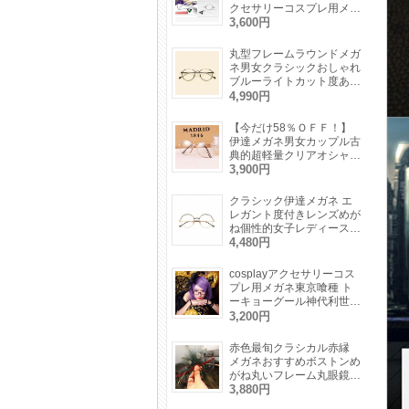
クセサリーコスプレ用メガ
ネ単眼鏡一眼鏡仮装コスプ
3,600円
レイヤーモノクルめがね
丸型フレームラウンドメガ
ネ男女クラシックおしゃれ
ブルーライトカット度あり
レンズ対応伊達眼鏡芸能人
4,990円
【今だけ58％ＯＦＦ！】
伊達メガネ男女カップル古
典的超軽量クリアオシャレ
学生にも対応大きいフレー
3,900円
ム眼鏡ダテめがね
クラシック伊達メガネ エ
レガント度付きレンズめが
ね個性的女子レディース金
属フレーム韓国おしゃれ眼
4,480円
鏡度なしメンズ人気ファッ
ション スッピン隠し有名
cosplayアクセサリーコス
人メガネフレーム金色
プレ用メガネ東京喰種 ト
ーキョーグール神代利世
（リゼ）ナイロール眼鏡仮
3,200円
装コスプレイヤー人気めが
ね
赤色最旬クラシカル赤縁
メガネおすすめボストンめ
がね丸いフレーム丸眼鏡レ
トロ伊達メガネ 赤黒ピン
3,880円
ク青インスタ映えエレガン