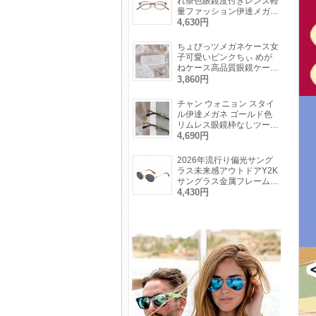
れ茶色眼鏡度付きレンズ軽
量ファッション伊達メガネ
軽い素材度なし小さいフレ
4,630円
ーム茶色ブラック金色メガ
ネ細い
ちょびっツメガネケース女
子可愛いピンクちぃ めが
ねケース高品質眼鏡ケース
メガネ収納誕生日 クリス
3,860円
マス メガネプレゼント
チャン ウォニョン スタイ
ル伊達メガネ ゴールド色
リムレス眼鏡枠なしツーポ
イント上品レディース レ
4,690円
トロメガネ度付き度なしオ
ーバル型
2026年流行り偏光サング
ラス未来感アウトドアY2K
サングラス金属フレームお
しゃれUVカット眼鏡キャ
4,430円
ットアイ型高級ピンクカラ
ーサングラス