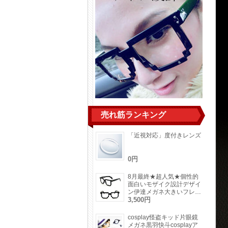
売れ筋ランキング
「近視対応」度付きレンズ
0円
8月最終★超人気★個性的
面白いモザイク設計デザイ
ン伊達メガネ大きいフレー
ム男女通用メガネフレーム
3,500円
レンズ無し
cosplay怪盗キッド片眼鏡
メガネ黒羽快斗cosplayア