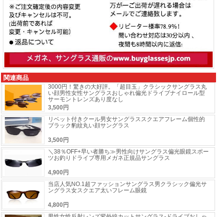
関連商品
3000円！驚きの大好評。「超目玉」クラシックサングラス丸
い顔男性女性サングラスおしゃれ偏光ドライブナイロール型
サーモントレンズあり度なし
3,500円
リベット付きクール男女サングラススクエアフレーム個性的
ブラック豹紋丸い顔サングラス
3,500円
＼38％OFF+早い者勝ち≫男性向けサングラス偏光眼鏡スポー
ツお釣りドライブ専用メガネ正規品サングラス
4,900円
当店人気NO.1超ファッションサングラス男クラシック偏光サ
ングラス女スクエア太いフレーム眼鏡
4,800円
男性女性反射レンズ紫外線カットサングラス-ドライブおしゃ