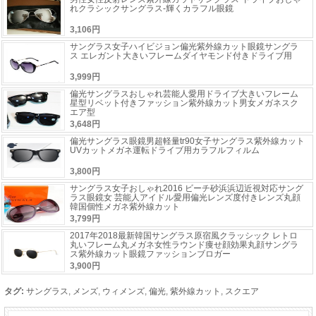
れクラシックサングラス-輝くカラフル眼鏡
3,106円
サングラス女子ハイビジョン偏光紫外線カット眼鏡サングラ
ス エレガント大きいフレームダイヤモンド付きドライブ用
3,999円
偏光サングラスおしゃれ芸能人愛用ドライブ大きいフレーム
星型リベット付きファッション紫外線カット男女メガネスク
エア型
3,648円
偏光サングラス眼鏡男超軽量tr90女子サングラス紫外線カット
UVカットメガネ運転ドライブ用カラフルフィルム
3,800円
サングラス女子おしゃれ2016 ビーチ砂浜浜辺近視対応サング
ラス眼鏡女 芸能人アイドル愛用偏光レンズ度付きレンズ丸顔
韓国個性メガネ紫外線カット
3,799円
2017年2018最新韓国サングラス原宿風クラッシック レトロ
丸いフレーム丸メガネ女性ラウンド痩せ顔効果丸顔サングラ
ス紫外線カット眼鏡ファッションブロガー
3,900円
タグ:
サングラス
,
メンズ
,
ウィメンズ
,
偏光
,
紫外線カット
,
スクエア