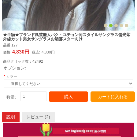
★半額★ブランド風芸能人パク・ユチョン同スタイルサングラス偏光紫
外線カット男女サングラスお洒落スター向け
品番:
127
4,830円
価格:
税込:
4,830円
商品クリック数：
42492
オプション:
カラー
購入
カートに入れる
数量:
説明
レビュー (2)