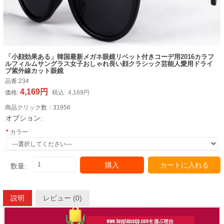
「小顔効果ある」韓国最新メガネ眼鏡リベット付きコーデ用2016カラフ
ルフィルムサングラス女子おしゃれ長い顔クラシック芸能人愛用ドライ
ブ紫外線カット眼鏡
品番:
234
4,169円
価格:
税込:
4,169円
商品クリック数：
31956
オプション:
カラー
購入
カートに入れる
数量:
説明
レビュー (0)