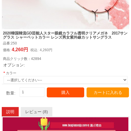
2020韓国韓流GD芸能人スター眼鏡カラフル透明クリアメガネ 2017サン
グラス シャーベットカラー レンズ男女紫外線カットサングラス
品番:
250
4,260円
価格:
税込:
4,260円
商品クリック数：
42894
オプション:
カラー
購入
カートに入れる
数量:
説明
レビュー (8)