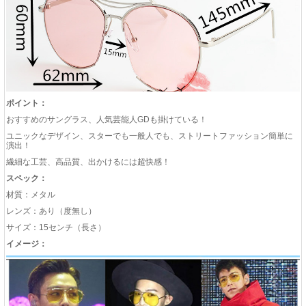
ポイント：
おすすめのサングラス、人気芸能人GDも掛けている！
ユニックなデザイン、スターでも一般人でも、ストリートファッション簡単に
演出！
繊細な工芸、高品質、出かけるには超快感！
スペック：
材質：メタル
レンズ：あり（度無し）
サイズ：15センチ（長さ）
イメージ：