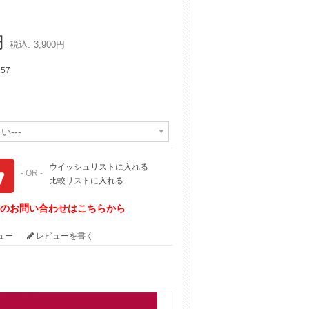
円
税込:
3,900円
257
い---
ウイッシュリストに入れる
- OR -
比較リストに入れる
てのお問い合わせはこちらから
ビュー
レビューを書く