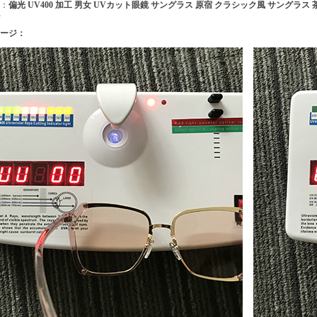
グ：
偏光 UV400 加工 男女
UVカット眼鏡 サングラス 原宿 クラシック風 サングラス 茶
ズ
メージ：