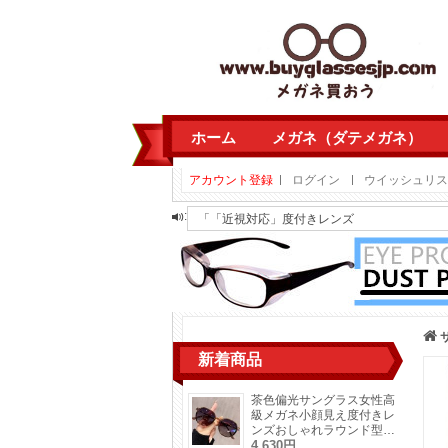
ホーム
メガネ（ダテメガネ）
アカウント登録
ログイン
ウイッシュリスト
「
「近視対応」度付きレンズ
:
「
南方ひづる 黒縁コスプレ用メガネ南雲先生 黒
「
南方ひづる 黒縁コスプレ用メガネ南雲先生 黒
「
キャットアイ型サングラス茶色黄色パイロッ
「
茶色偏光サングラス女性高級メガネ小顔見え
「
「近視対応」度付きレンズ
「
個性的多角形タイプ眼鏡ダテメガネフレー
新着商品
「
個性的多角形タイプ眼鏡ダテメガネフレー
「
サーモントメガネフレームおしゃれメンズ
茶色偏光サングラス女性高
「
サーモントメガネフレームおしゃれメンズ
級メガネ小顔見え度付きレ
ンズおしゃれラウンド型流
行り2026年トレンド紫外
4,630円