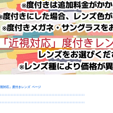
視対応」度付きレンズ ページ
↓↓↓↓↓↓↓↓↓↓↓↓↓↓↓↓↓↓↓↓↓↓↓↓↓↓↓↓↓↓↓↓↓↓↓↓↓↓↓↓↓↓↓↓↓↓↓↓↓↓↓↓↓↓↓↓↓
↓↓↓↓↓↓↓↓↓↓↓↓↓↓↓↓↓↓↓↓↓↓↓↓↓↓↓↓↓↓↓↓↓↓↓↓↓↓↓↓↓↓↓↓↓↓↓↓↓↓↓↓↓↓↓↓↓