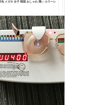
色 メガネ 女子 韓国 おしゃれ 薄い カラーレ