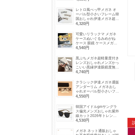
線UVカット眼鏡パープル
色ファッション
レトロ風べっ甲メガネ オ
ーバル型小さいフレーム韓
国おしゃれ伊達メガネ超軽
量細いフレーム度付き度な
4,320円
し眼鏡痩せ顔効果ファッシ
ョン鼈甲めがね
可愛いリラックマ メガネ
ケースぬいぐるみめがね
ケース 眼鏡 ケースメガネ
収納耐衝撃サングラス入れ
4,540円
かわいいキャラクター
黒ぶちメガネ超軽量度付き
レンズおしゃれメンズかっ
こいい黒縁伊達眼鏡度無し
軽い素材レディース大人っ
4,740円
ぽいメガネつや消しブルー
ライトカット
クラシック伊達メガネ通販
アンダーリム メガネおし
ゃれオーバル型小さいフレ
ームべっ甲柄かわいい度付
4,550円
きレンズ女性眼鏡度付きレ
ディース下ぶちメガネ
韓国アイドルgmサングラ
ス偏光メンズおしゃれ紫外
線カット2026年トレンド
高級レディースUVカット
4,530円
サングラス度付きウェリン
トン型メガネ度なし黒縁
メガネ ネット通販おしゃ