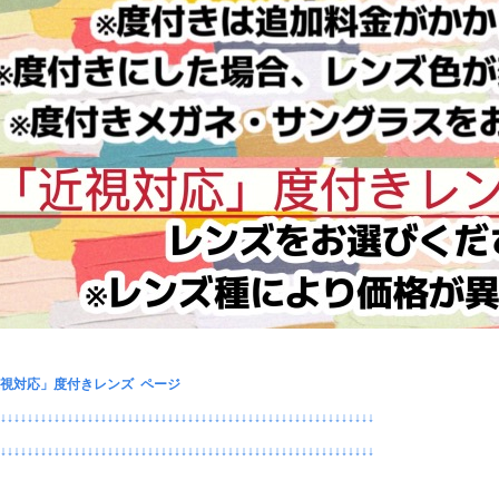
視対応」度付きレンズ ページ
↓↓↓↓↓↓↓↓↓↓↓↓↓↓↓↓↓↓↓↓↓↓↓↓↓↓↓↓↓↓↓↓↓↓↓↓↓↓↓↓↓↓↓↓↓↓↓↓↓↓↓↓↓↓↓↓↓
↓↓↓↓↓↓↓↓↓↓↓↓↓↓↓↓↓↓↓↓↓↓↓↓↓↓↓↓↓↓↓↓↓↓↓↓↓↓↓↓↓↓↓↓↓↓↓↓↓↓↓↓↓↓↓↓↓