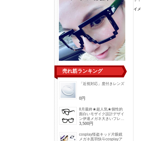
イ
売れ筋ランキング
「近視対応」度付きレンズ
0円
8月最終★超人気★個性的
面白いモザイク設計デザイ
ン伊達メガネ大きいフレー
ム男女通用メガネフレーム
3,500円
レンズ無し
cosplay怪盗キッド片眼鏡
メガネ黒羽快斗cosplayア