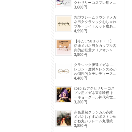
クセサリーコスプレ用メガ
ネ単眼鏡一眼鏡仮装コスプ
3,600円
レイヤーモノクルめがね
丸型フレームラウンドメガ
ネ男女クラシックおしゃれ
ブルーライトカット度あり
レンズ対応伊達眼鏡芸能人
4,990円
【今だけ58％ＯＦＦ！】
伊達メガネ男女カップル古
典的超軽量クリアオシャレ
学生にも対応大きいフレー
3,900円
ム眼鏡ダテめがね
クラシック伊達メガネ エ
レガント度付きレンズめが
ね個性的女子レディース金
属フレーム韓国おしゃれ眼
4,480円
鏡度なしメンズ人気ファッ
ション スッピン隠し有名
cosplayアクセサリーコス
人メガネフレーム金色
プレ用メガネ東京喰種 ト
ーキョーグール神代利世
（リゼ）ナイロール眼鏡仮
3,200円
装コスプレイヤー人気めが
ね
赤色最旬クラシカル赤縁
メガネおすすめボストンめ
がね丸いフレーム丸眼鏡レ
トロ伊達メガネ 赤黒ピン
3,880円
ク青インスタ映えエレガン