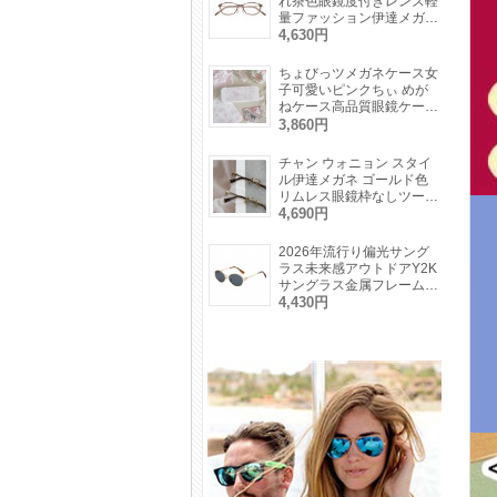
れ茶色眼鏡度付きレンズ軽
量ファッション伊達メガネ
軽い素材度なし小さいフレ
4,630円
ーム茶色ブラック金色メガ
ネ細い
ちょびっツメガネケース女
子可愛いピンクちぃ めが
ねケース高品質眼鏡ケース
メガネ収納誕生日 クリス
3,860円
マス メガネプレゼント
チャン ウォニョン スタイ
ル伊達メガネ ゴールド色
リムレス眼鏡枠なしツーポ
イント上品レディース レ
4,690円
トロメガネ度付き度なしオ
ーバル型
2026年流行り偏光サング
ラス未来感アウトドアY2K
サングラス金属フレームお
しゃれUVカット眼鏡キャ
4,430円
ットアイ型高級ピンクカラ
ーサングラス