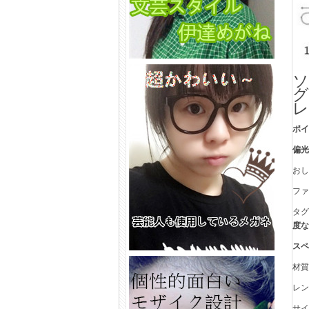
ソ
グ
レ
ポ
偏
おし
フ
タ
度な
ス
材
レ
サイ