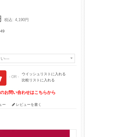
円
税込:
4,190円
049
い---
ウイッシュリストに入れる
- OR -
比較リストに入れる
てのお問い合わせはこちらから
ビュー
レビューを書く