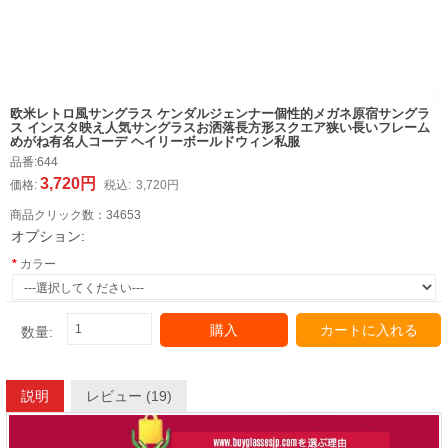
欧米レトロ風サングラス ケンダルジェンナー個性的メガネ原宿サングラ
ス インスタ映え人気サングラスお洒落長方形スクエア狭い長いフレーム
めがね有名人コーデ ヘイリーボールドウィン私服
品番:
644
3,720円
価格:
税込:
3,720円
商品クリック数：
34653
オプション:
カラー
購入
カートに入れる
数量:
説明
レビュー (19)