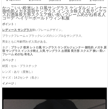
かっこいい欧米レトロ風サングラス ケンダルジェンナー
個性的メガネ原宿サングラス インスタ映え人気サングラ
スお洒落長方形スクエア狭い長いフレームめがね有名人
コーデ ヘイリーボールドウィン私服
ポイント：
レディース サングラス
狭いフレームデザイン。
ブラックフレームｘブラックレンズの
シンプルなサングラス
。
男女ともに年齢問わず人気がある。
タグ：
ブラック 欧米 レトロ風 サングラス ケンダルジェンナー 個性的 メガネ 原
宿 サングラス インスタ映え 人気 サングラス お洒落 長方形 スクエア 狭い 長い
フレーム めがね 有名人
スペック：
材質：セル・プラスチック
レンズ：あり（度無し）
サイズ：14.2センチ（長さ）
イメージ：