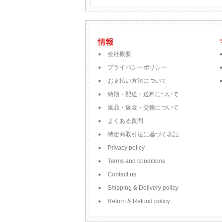
情報
会社概要
プライバシーポリシー
お支払い方法について
納期・配送・送料について
返品・返金・交換について
よくある質問
特定商取引法に基づく表記
Privacy policy
Terms and conditions
Contact us
Shipping & Delivery policy
Return & Refund policy