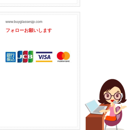
www.buyglassesjp.com
フォローお願いします