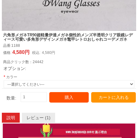
六角形メガネTR90超軽量伊達メガネ個性的メンズ半透明クリア眼鏡レデ
ィース可愛い多角形デザインメガネ鼈甲レトロおしゃれコーデメガネ
品番:
1188
4,580円
価格:
税込:
4,580円
商品クリック数：
24442
オプション:
カラー
購入
カートに入れる
数量:
説明
レビュー (1)