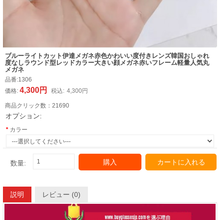
ブルーライトカット伊達メガネ赤色かわいい度付きレンズ韓国おしゃれ
度なしラウンド型レッドカラー大きい顔メガネ赤いフレーム軽量人気丸
メガネ
品番:
1306
4,300円
価格:
税込:
4,300円
商品クリック数：
21690
オプション:
カラー
購入
カートに入れる
数量:
説明
レビュー (0)