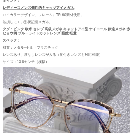
ポイント：
レディースメンズ個性的キャッツアイメガネ
。
バイカラーデザイン、フレームにTR‐90素材使用。
破損しにくい形状記憶メガネ。
タグ：ピンク 欧米 セレブ 高級メガネ キャットアイ型 ナイロール 伊達メガネ 赤
ヒョウ柄 ブルーライトカットレンズ 眼鏡 軽量
スペック：
材質：メタル+セル・プラスチック
レンズあり、度なしレンズが入る（度付きレンズも対応可能）
サイズ：13.8センチ（横幅）