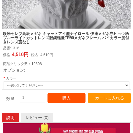
欧米セレブ高級メガネ キャットアイ型ナイロール 伊達メガネ赤ヒョウ柄
ブルーライトカットレンズ眼鏡軽量TR90メガネフレーム バイカラー度付
きレンズ度なし
品番:
1316
4,510円
価格:
税込:
4,510円
商品クリック数：
19808
オプション:
カラー
購入
カートに入れる
数量:
説明
レビュー (0)