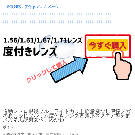
「近視対応」度付きレンズ ページ
↓↓↓↓↓↓↓↓↓↓↓↓↓↓↓↓↓↓↓↓↓↓↓↓↓↓↓↓↓↓↓↓↓↓↓↓↓↓↓↓↓↓↓↓↓↓↓↓↓↓↓↓↓↓↓↓↓↓↓↓
↓↓↓↓↓↓↓↓↓↓↓↓↓↓↓↓↓↓↓↓↓↓↓↓↓↓↓↓↓↓↓↓↓↓↓↓↓↓↓↓↓↓↓↓↓↓↓↓↓↓↓↓↓↓↓↓↓↓↓↓
通勤レトロ眼鏡ブルーライトカット軽量度なし伊達メガ
ネおしゃれフルリム度付きレンズ四角形スクエア型知的
メガネ黒縁男女ペアめがね
ポイント：
定番のスクエア型メガネ、男女お揃いデザイン。