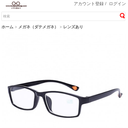
アカウント登録
/
ログイン
ホーム
メガネ（ダテメガネ）
レンズあり