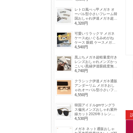
線UVカット眼鏡パープル
色ファッション
レトロ風べっ甲メガネ オ
ーバル型小さいフレーム韓
国おしゃれ伊達メガネ超軽
量細いフレーム度付き度な
4,320円
し眼鏡痩せ顔効果ファッシ
ョン鼈甲めがね
可愛いリラックマ メガネ
ケースぬいぐるみめがね
ケース 眼鏡 ケースメガネ
収納耐衝撃サングラス入れ
4,540円
かわいいキャラクター
黒ぶちメガネ超軽量度付き
レンズおしゃれメンズかっ
こいい黒縁伊達眼鏡度無し
軽い素材レディース大人っ
4,740円
ぽいメガネつや消しブルー
ライトカット
クラシック伊達メガネ通販
アンダーリム メガネおし
ゃれオーバル型小さいフレ
ームべっ甲柄かわいい度付
4,550円
きレンズ女性眼鏡度付きレ
ディース下ぶちメガネ
韓国アイドルgmサングラ
ス偏光メンズおしゃれ紫外
線カット2026年トレンド
高級レディースUVカット
4,530円
サングラス度付きウェリン
トン型メガネ度なし黒縁
メガネ ネット通販おしゃ