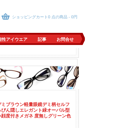
ショッピングカート0 点の商品 - 0円
能性アイウエア
記事
お問合せ
クター仮装cos用
クター仮装cos用
き度なしレンズ軽量メガネ
プル色ファッション
風エレガント軽量めがね男性メタル金属メガネ金銀黒
風エレガント軽量めがね男性メタル金属メガネ金銀黒
デミブラウン軽量眼鏡デミ柄セルフ
っぴん隠しエレガント緑オーバル型
ル灰色黒ぶちメガネ
い顔度付きメガネ 度無しグリーン色
ル灰色黒ぶちメガネ