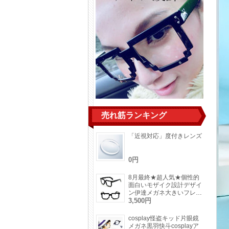
売れ筋ランキング
「近視対応」度付きレンズ
0円
8月最終★超人気★個性的
面白いモザイク設計デザイ
ン伊達メガネ大きいフレー
ム男女通用メガネフレーム
3,500円
レンズ無し
cosplay怪盗キッド片眼鏡
メガネ黒羽快斗cosplayア