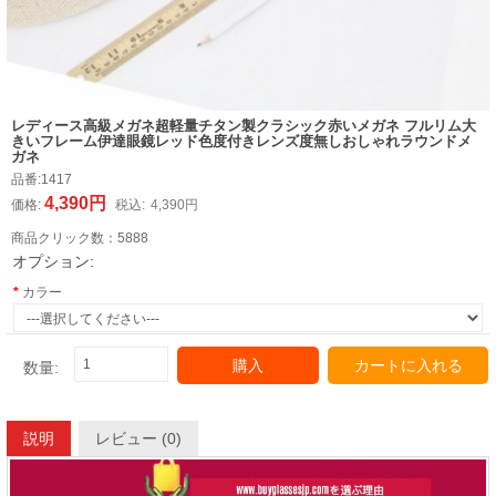
レディース高級メガネ超軽量チタン製クラシック赤いメガネ フルリム大
きいフレーム伊達眼鏡レッド色度付きレンズ度無しおしゃれラウンドメ
ガネ
品番:
1417
4,390円
価格:
税込:
4,390円
商品クリック数：
5888
オプション:
カラー
購入
カートに入れる
数量:
説明
レビュー (0)