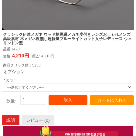
クラシック伊達メガネ ウッド柄黒縁メガネ度付きレンズおしゃれメンズ
高級素材 木メガネ度無し超軽量ブルーライトカット女子レディース ウェ
リントン型
品番:
1428
4,210円
価格:
税込:
4,210円
商品クリック数：
5255
オプション:
カラー
購入
カートに入れる
数量:
説明
レビュー (0)