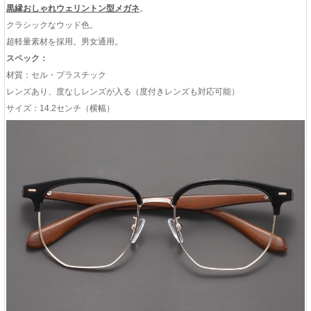
黒縁おしゃれウェリントン型メガネ
。
クラシックなウッド色。
超軽量素材を採用。男女通用。
スペック：
材質：セル・プラスチック
レンズあり、度なしレンズが入る（度付きレンズも対応可能）
サイズ：14.2センチ（横幅）