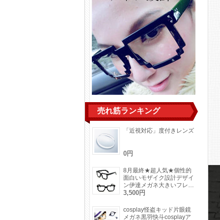
売れ筋ランキング
「近視対応」度付きレンズ
0円
8月最終★超人気★個性的
面白いモザイク設計デザイ
ン伊達メガネ大きいフレー
ム男女通用メガネフレーム
3,500円
レンズ無し
cosplay怪盗キッド片眼鏡
メガネ黒羽快斗cosplayア