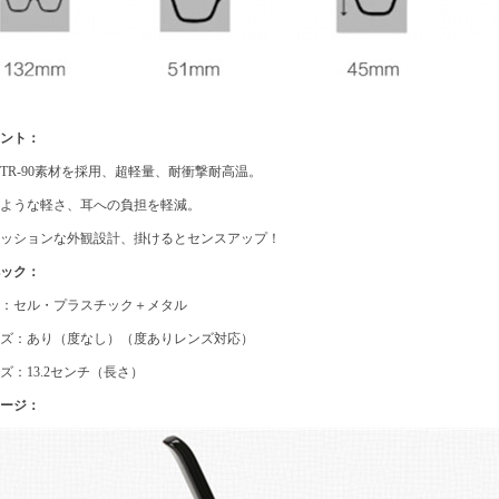
イント：
TR-90素材を採用、超軽量、耐衝撃耐高温。
のような軽さ、耳への負担を軽減。
ァッションな外観設計、掛けるとセンスアップ！
ペック：
質：セル・プラスチック＋メタル
ンズ：あり（度なし）（度ありレンズ対応）
ズ：13.2センチ（長さ）
メージ：