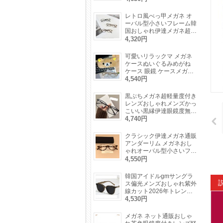
線UVカット眼鏡パープル
色ファッション
レトロ風べっ甲メガネ オ
ーバル型小さいフレーム韓
国おしゃれ伊達メガネ超軽
量細いフレーム度付き度な
4,320円
し眼鏡痩せ顔効果ファッシ
ョン鼈甲めがね
可愛いリラックマ メガネ
ケースぬいぐるみめがね
ケース 眼鏡 ケースメガネ
収納耐衝撃サングラス入れ
4,540円
かわいいキャラクター
黒ぶちメガネ超軽量度付き
レンズおしゃれメンズかっ
こいい黒縁伊達眼鏡度無し
軽い素材レディース大人っ
4,740円
ぽいメガネつや消しブルー
ライトカット
クラシック伊達メガネ通販
アンダーリム メガネおし
ゃれオーバル型小さいフレ
ームべっ甲柄かわいい度付
4,550円
きレンズ女性眼鏡度付きレ
ディース下ぶちメガネ
韓国アイドルgmサングラ
ス偏光メンズおしゃれ紫外
線カット2026年トレンド
高級レディースUVカット
4,530円
サングラス度付きウェリン
トン型メガネ度なし黒縁
メガネ ネット通販おしゃ