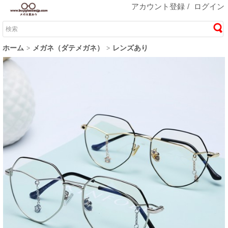
アカウント登録
/
ログイン
ホーム
メガネ（ダテメガネ）
レンズあり