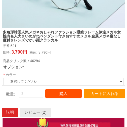
多角形韓国人気メガネおしゃれファッション眼鏡フレーム伊達メガネ女
性有名人大きいめがねペンダント付きおすすめメタル金属メガネ度なし
度付きレンズでかい顔クラシカル
品番:
521
3,790円
価格:
税込:
3,790円
商品クリック数：
46294
オプション:
カラー
購入
カートに入れる
数量:
説明
レビュー (2)