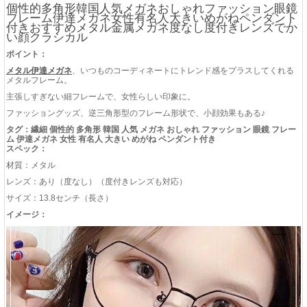
個性的多角形韓国人気メガネおしゃれファッション眼鏡
フレーム伊達メガネ女性有名人大きいめがねペンダント
付きおすすめメタル金属メガネ度なし度付きレンズでか
い顔クラシカル
ポイント：
メタル伊達メガネ
、いつものコーディネートにトレンド感をプラスしてくれる
メタルフレーム。
主張しすぎない細フレームで、女性らしい印象に。
ファッショングッズ、逆三角形型のフレーム形状で、小顔効果もある♪
タグ：繊細 個性的 多角形 韓国 人気 メガネ おしゃれ ファッション 眼鏡 フレー
ム 伊達メガネ 女性 有名人 大きい めがね ペンダント付き
スペック：
材質：メタル
レンズ：あり（度なし）（度付きレンズも対応）
サイズ：13.8センチ（長さ）
イメージ：