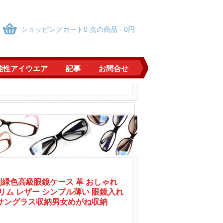
ショッピングカート0 点の商品 - 0円
能性アイウエア
記事
お問合せ
クター仮装cos用
クター仮装cos用
き度なしレンズ軽量メガネ
プル色ファッション
風エレガント軽量めがね男性メタル金属メガネ金銀黒
風エレガント軽量めがね男性メタル金属メガネ金銀黒
緑色高級眼鏡ケース 革 おしゃれ
スリム レザー シンプル薄い 眼鏡入れ
ル灰色黒ぶちメガネ
 サングラス収納男女めがね収納
ル灰色黒ぶちメガネ