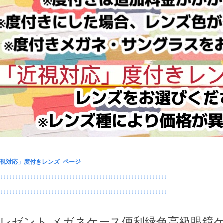
視対応」度付きレンズ ページ
↓↓↓↓↓↓↓↓↓↓↓↓↓↓↓↓↓↓↓↓↓↓↓↓↓↓↓↓↓↓↓↓↓↓↓↓↓↓↓↓↓↓↓↓↓↓↓↓↓↓↓↓↓↓↓↓↓
↓↓↓↓↓↓↓↓↓↓↓↓↓↓↓↓↓↓↓↓↓↓↓↓↓↓↓↓↓↓↓↓↓↓↓↓↓↓↓↓↓↓↓↓↓↓↓↓↓↓↓↓↓↓↓↓↓
レゼント メガネケース便利緑色高級眼鏡ケー