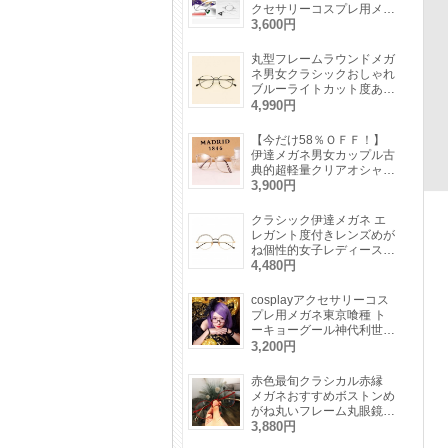
クセサリーコスプレ用メガ
ネ単眼鏡一眼鏡仮装コスプ
3,600円
レイヤーモノクルめがね
丸型フレームラウンドメガ
ネ男女クラシックおしゃれ
ブルーライトカット度あり
レンズ対応伊達眼鏡芸能人
4,990円
【今だけ58％ＯＦＦ！】
伊達メガネ男女カップル古
典的超軽量クリアオシャレ
学生にも対応大きいフレー
3,900円
ム眼鏡ダテめがね
クラシック伊達メガネ エ
レガント度付きレンズめが
ね個性的女子レディース金
属フレーム韓国おしゃれ眼
4,480円
鏡度なしメンズ人気ファッ
ション スッピン隠し有名
cosplayアクセサリーコス
人メガネフレーム金色
プレ用メガネ東京喰種 ト
ーキョーグール神代利世
（リゼ）ナイロール眼鏡仮
3,200円
装コスプレイヤー人気めが
ね
赤色最旬クラシカル赤縁
メガネおすすめボストンめ
がね丸いフレーム丸眼鏡レ
トロ伊達メガネ 赤黒ピン
3,880円
ク青インスタ映えエレガン