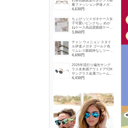
れ茶色眼鏡度付きレンズ軽
量ファッション伊達メガネ
軽い素材度なし小さいフレ
4,630円
ーム茶色ブラック金色メガ
ネ細い
ちょびっツメガネケース女
子可愛いピンクちぃ めが
ねケース高品質眼鏡ケース
メガネ収納誕生日 クリス
3,860円
マス メガネプレゼント
チャン ウォニョン スタイ
ル伊達メガネ ゴールド色
リムレス眼鏡枠なしツーポ
イント上品レディース レ
4,690円
トロメガネ度付き度なしオ
ーバル型
2026年流行り偏光サング
ラス未来感アウトドアY2K
サングラス金属フレームお
しゃれUVカット眼鏡キャ
4,430円
ットアイ型高級ピンクカラ
ーサングラス