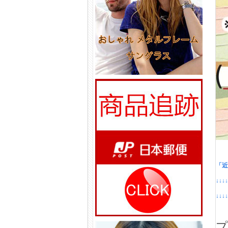
「近
↓↓↓
↓↓↓
プ