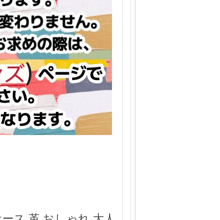
ス 革 おしゃれ 大人