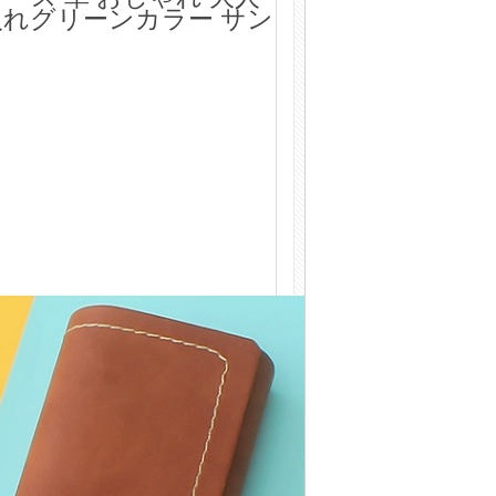
入れグリーンカラー サン