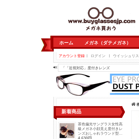
ホーム
メガネ（ダテメガネ）
アカウント登録
ログイン
ウイッシュリスト
「
「近視対応」度付きレンズ
:
「
南方ひづる 黒縁コスプレ用メガネ南雲先生 黒
「
南方ひづる 黒縁コスプレ用メガネ南雲先生 黒
「
キャットアイ型サングラス茶色黄色パイロッ
「
茶色偏光サングラス女性高級メガネ小顔見え
「
「近視対応」度付きレンズ
「
個性的多角形タイプ眼鏡ダテメガネフレー
新着商品
「
個性的多角形タイプ眼鏡ダテメガネフレー
「
サーモントメガネフレームおしゃれメンズ
茶色偏光サングラス女性高
「
サーモントメガネフレームおしゃれメンズ
級メガネ小顔見え度付きレ
ンズおしゃれラウンド型流
行り2026年トレンド紫外
4,630円