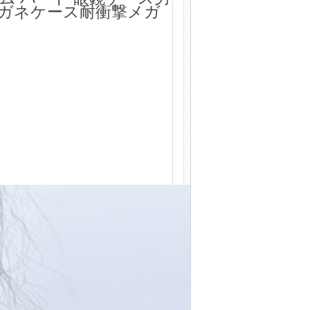
メガネケース耐衝撃メガ