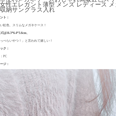
女性エレガント薄型 メンズ レディース 
収納サングラス入れ
イント：
愛い虹色、スリムなメガネケース！
は16.3*6.4*3.6cm
。
薄っぺらいやつ！」と言われて嬉しい！
ペック：
：PC
メージ：