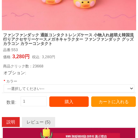
ファンファンダック 通販コンタクトレンズケース 小物入れ超萌え韓国流
行りアクセサリーケースメガネキャラクター ファンファンダック グッズ
カラコン カラーコンタクト
品番:
553
3,280円
価格:
税込:
3,280円
商品クリック数：
23668
オプション:
カラー
購入
カートに入れる
数量:
説明
レビュー (5)