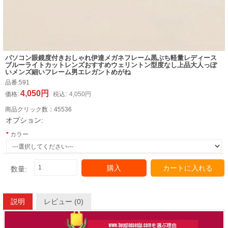
パソコン眼鏡度付きおしゃれ伊達メガネフレーム黒ぶち軽量レディース
ブルーライトカットレンズおすすめウェリントン型度なし上品大人っぽ
いメンズ細いフレーム男エレガントめがね
品番:
591
4,050円
価格:
税込:
4,050円
商品クリック数：
45536
オプション:
カラー
購入
カートに入れる
数量:
説明
レビュー (0)