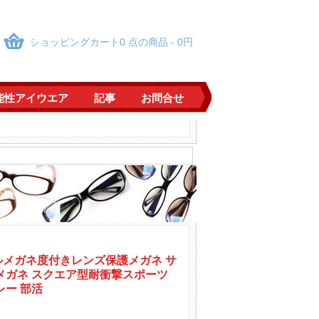
ショッピングカート0 点の商品 - 0円
能性アイウエア
記事
お問合せ
クター仮装cos用
クター仮装cos用
き度なしレンズ軽量メガネ
プル色ファッション
風エレガント軽量めがね男性メタル金属メガネ金銀黒
風エレガント軽量めがね男性メタル金属メガネ金銀黒
ルメガネ度付きレンズ保護メガネ サ
メガネ スクエア型耐衝撃スポーツ
ル灰色黒ぶちメガネ
レー 部活
ル灰色黒ぶちメガネ