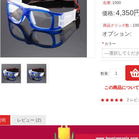
在庫:
1000
4,350
価格:
商品クリック数：
19
オプション:
カラー
---選択してくださ
数量:
この商品につい
2 レ
説明
レビュー (2)