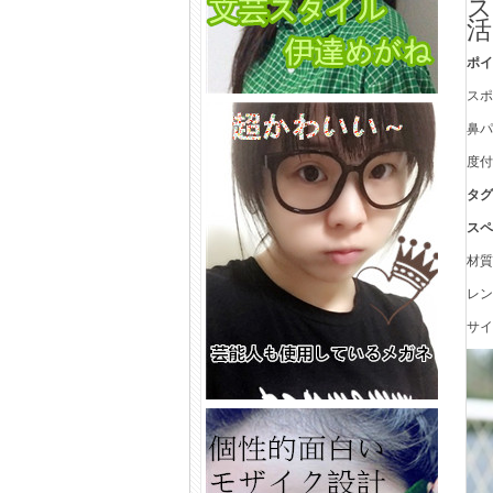
ス
活
ポ
ス
鼻
度
タグ
ス
材
レ
サイ