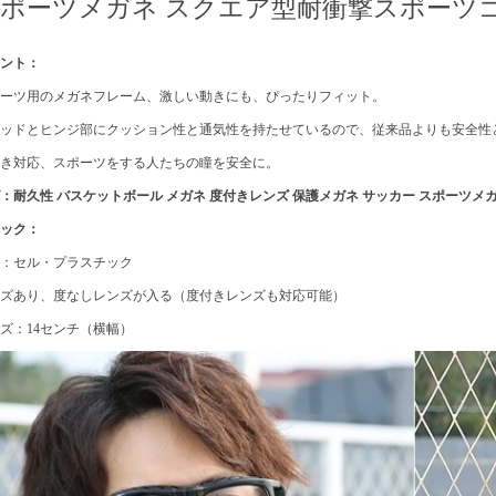
ポーツメガネ スクエア型耐衝撃スポーツゴ
イント：
ポーツ用のメガネフレーム、激しい動きにも、ぴったりフィット。
パッドとヒンジ部にクッション性と通気性を持たせているので、従来品よりも安全性
付き対応、スポーツをする人たちの瞳を安全に。
：耐久性 バスケットボール メガネ 度付きレンズ 保護メガネ サッカー スポーツメガ
ペック：
質：セル・プラスチック
ンズあり、度なしレンズが入る（度付きレンズも対応可能）
ズ：14センチ（横幅）