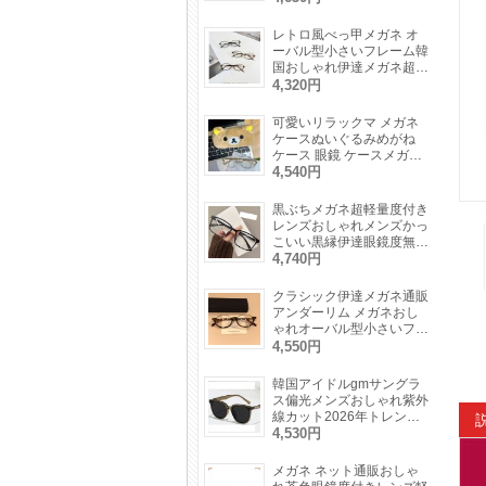
線UVカット眼鏡パープル
色ファッション
レトロ風べっ甲メガネ オ
ーバル型小さいフレーム韓
国おしゃれ伊達メガネ超軽
量細いフレーム度付き度な
4,320円
し眼鏡痩せ顔効果ファッシ
ョン鼈甲めがね
可愛いリラックマ メガネ
ケースぬいぐるみめがね
ケース 眼鏡 ケースメガネ
収納耐衝撃サングラス入れ
4,540円
かわいいキャラクター
黒ぶちメガネ超軽量度付き
レンズおしゃれメンズかっ
こいい黒縁伊達眼鏡度無し
軽い素材レディース大人っ
4,740円
ぽいメガネつや消しブルー
ライトカット
クラシック伊達メガネ通販
アンダーリム メガネおし
ゃれオーバル型小さいフレ
ームべっ甲柄かわいい度付
4,550円
きレンズ女性眼鏡度付きレ
ディース下ぶちメガネ
韓国アイドルgmサングラ
ス偏光メンズおしゃれ紫外
線カット2026年トレンド
高級レディースUVカット
4,530円
サングラス度付きウェリン
トン型メガネ度なし黒縁
メガネ ネット通販おしゃ