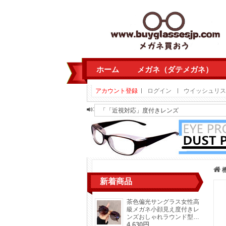
ホーム
メガネ（ダテメガネ）
アカウント登録
ログイン
ウイッシュリスト
「
「近視対応」度付きレンズ
:
「
南方ひづる 黒縁コスプレ用メガネ南雲先生 黒
「
南方ひづる 黒縁コスプレ用メガネ南雲先生 黒
「
キャットアイ型サングラス茶色黄色パイロッ
「
茶色偏光サングラス女性高級メガネ小顔見え
「
「近視対応」度付きレンズ
「
個性的多角形タイプ眼鏡ダテメガネフレー
新着商品
「
個性的多角形タイプ眼鏡ダテメガネフレー
「
サーモントメガネフレームおしゃれメンズ
茶色偏光サングラス女性高
「
サーモントメガネフレームおしゃれメンズ
級メガネ小顔見え度付きレ
ンズおしゃれラウンド型流
行り2026年トレンド紫外
4,630円