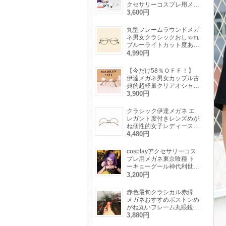
クセサリーコスプレ用メガ
ネ単眼鏡一眼鏡仮装コスプ
3,600円
レイヤーモノクルめがね
丸型フレームラウンドメガ
ネ男女クラシックおしゃれ
ブルーライトカット度あり
レンズ対応伊達眼鏡芸能人
4,990円
【今だけ58％ＯＦＦ！】
伊達メガネ男女カップル古
典的超軽量クリアオシャレ
学生にも対応大きいフレー
3,900円
ム眼鏡ダテめがね
クラシック伊達メガネ エ
レガント度付きレンズめが
ね個性的女子レディース金
属フレーム韓国おしゃれ眼
4,480円
鏡度なしメンズ人気ファッ
ション スッピン隠し有名
cosplayアクセサリーコス
人メガネフレーム金色
プレ用メガネ東京喰種 ト
ーキョーグール神代利世
（リゼ）ナイロール眼鏡仮
3,200円
装コスプレイヤー人気めが
ね
赤色最旬クラシカル赤縁
メガネおすすめボストンめ
がね丸いフレーム丸眼鏡レ
トロ伊達メガネ 赤黒ピン
3,880円
ク青インスタ映えエレガン