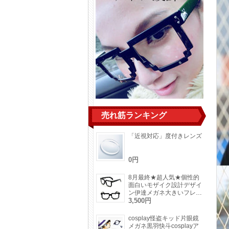
売れ筋ランキング
「近視対応」度付きレンズ
0円
8月最終★超人気★個性的
面白いモザイク設計デザイ
ン伊達メガネ大きいフレー
ム男女通用メガネフレーム
3,500円
レンズ無し
cosplay怪盗キッド片眼鏡
メガネ黒羽快斗cosplayア