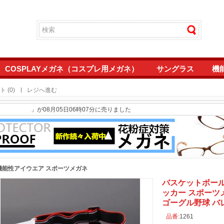
COSPLAYメガネ（コスプレ用メガネ）
サングラス
機
 (0)
レジへ進む
」が08月05日06時07分に売りました
ぶちラウンド型メガネ南雲竜之介フレームcosplayめがね人気黒色女性眼鏡 キャラ
」が07月27日19時10分に売りました
ぶちラウンド型メガネ南雲竜之介フレームcosplayめがね人気黒色女性眼鏡 キャラ
」が07月27日19時04分に売りました
ト女性UVカットメガネおしゃれ2025年トレンド紫外線カットサングラス高級度付
」が03月03日21時55分に売りました
度付きレンズおしゃれラウンド型流行り2026年トレンド紫外線UVカット眼鏡パー
」が03月03日14時44分に売りました
」が02月15日22時06分に売りました
機能性アイウエア
スポーツメガネ
ム韓国人気オルチャンおしゃれメガネ伊達メガネ度なし度付きレンズ女子クラシック
」が02月15日21時41分に売りました
ム韓国人気オルチャンおしゃれメガネ伊達メガネ度なし度付きレンズ女子クラシック
」が02月15日21時33分に売りました
バスケットボー
ッカー スポーツ
伊達メガネハーフリム度付きブルーライトカットレンズ男レディース度なしナイロー
」が01月10日19時12分に売りました
ゴーグル野球 バ
伊達メガネハーフリム度付きブルーライトカットレンズ男レディース度なしナイロー
」が01月10日19時10分に売りました
品番:
1261