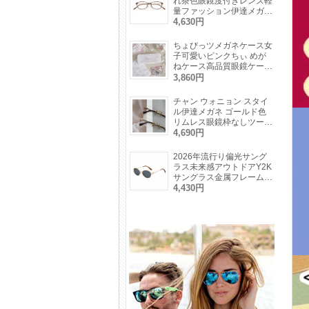
れ茶色眼鏡度付きレンズ軽
量ファッション伊達メガネ
軽い素材度なし小さいフレ
4,630円
ーム茶色ブラック金色メガ
ネ細い
ちょびっツメガネケース女
子可愛いピンクちぃ めが
ねケース高品質眼鏡ケース
メガネ収納誕生日 クリス
3,860円
マス メガネプレゼント
チャン ウォニョン スタイ
ル伊達メガネ ゴールド色
リムレス眼鏡枠なしツーポ
イント上品レディース レ
4,690円
トロメガネ度付き度なしオ
ーバル型
2026年流行り偏光サング
ラス未来感アウトドアY2K
サングラス金属フレームお
しゃれUVカット眼鏡キャ
4,430円
ットアイ型高級ピンクカラ
ーサングラス