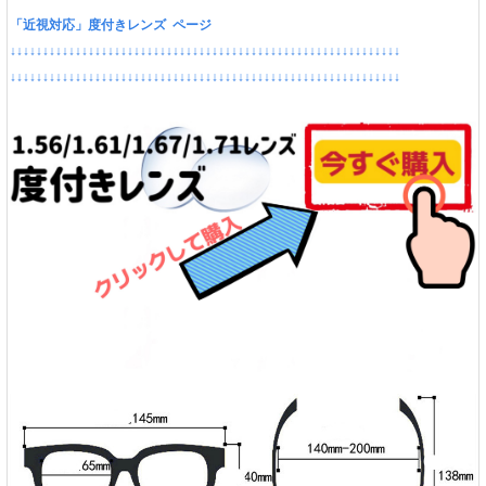
「近視対応」度付きレンズ ページ
↓↓↓↓↓↓↓↓↓↓↓↓↓↓↓↓↓↓↓↓↓↓↓↓↓↓↓↓↓↓↓↓↓↓↓↓↓↓↓↓↓↓↓↓↓↓↓↓↓↓↓↓↓↓↓↓↓↓↓↓
↓↓↓↓↓↓↓↓↓↓↓↓↓↓↓↓↓↓↓↓↓↓↓↓↓↓↓↓↓↓↓↓↓↓↓↓↓↓↓↓↓↓↓↓↓↓↓↓↓↓↓↓↓↓↓↓↓↓↓↓