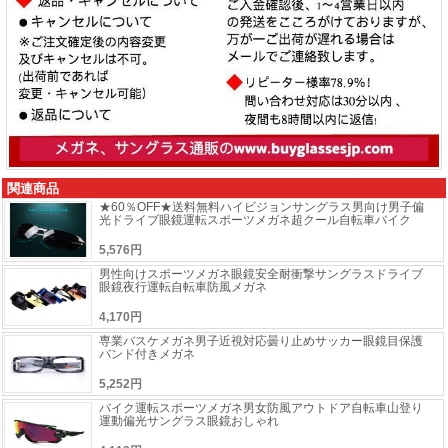
関連商品
★60％OFF★送料無料ハイビジョンサングラス男向け男子偏
光ドライブ眼鏡運転スポーツメガネ超クール自転車バイク
5,576円
男性向けスポーツメガネ眼鏡安全耐衝撃サングラスドライブ
眼鏡夜行運転自転車防風メガネ
4,170円
専業バスケメガネ男子近視対応曇り止めサッカー眼鏡目保護
バンド付きメガネ
5,252円
バイク運転スポーツメガネ男女防風アウトドア自転車山登り
運動偏光サングラス眼鏡おしゃれ