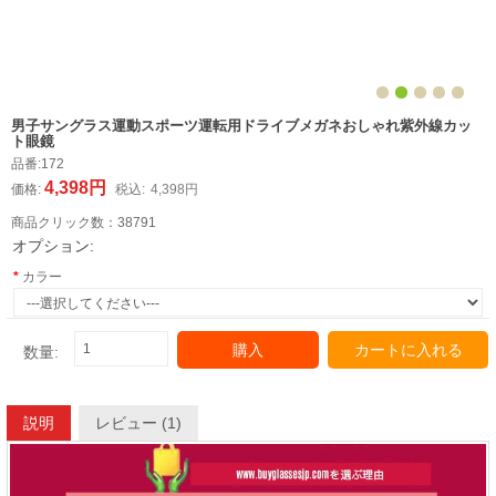
男子サングラス運動スポーツ運転用ドライブメガネおしゃれ紫外線カッ
ト眼鏡
品番:
172
4,398円
価格:
税込:
4,398円
商品クリック数：
38791
オプション:
カラー
購入
カートに入れる
数量:
説明
レビュー (1)