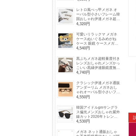
線UVカット眼鏡パープル
色ファッション
レトロ風べっ甲メガネ オ
ーバル型小さいフレーム韓
国おしゃれ伊達メガネ超軽
量細いフレーム度付き度な
4,320円
し眼鏡痩せ顔効果ファッシ
ョン鼈甲めがね
可愛いリラックマ メガネ
ケースぬいぐるみめがね
ケース 眼鏡 ケースメガネ
収納耐衝撃サングラス入れ
4,540円
かわいいキャラクター
黒ぶちメガネ超軽量度付き
レンズおしゃれメンズかっ
こいい黒縁伊達眼鏡度無し
軽い素材レディース大人っ
4,740円
ぽいメガネつや消しブルー
ライトカット
クラシック伊達メガネ通販
アンダーリム メガネおし
ゃれオーバル型小さいフレ
ームべっ甲柄かわいい度付
4,550円
きレンズ女性眼鏡度付きレ
ディース下ぶちメガネ
韓国アイドルgmサングラ
ス偏光メンズおしゃれ紫外
線カット2026年トレンド
高級レディースUVカット
4,530円
サングラス度付きウェリン
トン型メガネ度なし黒縁
メガネ ネット通販おしゃ