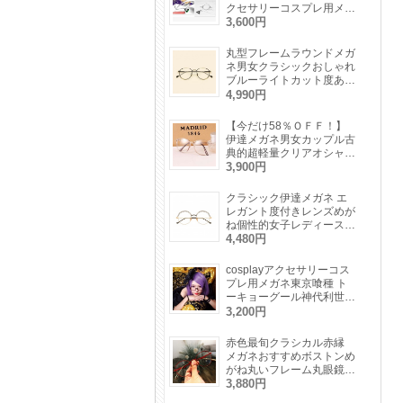
クセサリーコスプレ用メガ
ネ単眼鏡一眼鏡仮装コスプ
3,600円
レイヤーモノクルめがね
丸型フレームラウンドメガ
ネ男女クラシックおしゃれ
ブルーライトカット度あり
レンズ対応伊達眼鏡芸能人
4,990円
【今だけ58％ＯＦＦ！】
伊達メガネ男女カップル古
典的超軽量クリアオシャレ
学生にも対応大きいフレー
3,900円
ム眼鏡ダテめがね
クラシック伊達メガネ エ
レガント度付きレンズめが
ね個性的女子レディース金
属フレーム韓国おしゃれ眼
4,480円
鏡度なしメンズ人気ファッ
ション スッピン隠し有名
cosplayアクセサリーコス
人メガネフレーム金色
プレ用メガネ東京喰種 ト
ーキョーグール神代利世
（リゼ）ナイロール眼鏡仮
3,200円
装コスプレイヤー人気めが
ね
赤色最旬クラシカル赤縁
メガネおすすめボストンめ
がね丸いフレーム丸眼鏡レ
トロ伊達メガネ 赤黒ピン
3,880円
ク青インスタ映えエレガン