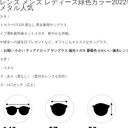
レンズ メンズ レディース緑色カラー202
メタル人気
イント：
トカラーUV420 度なし 男女兼用サングラス。
ライブ運転紫外線カットメガネ、鮮やかな外観。
氏や彼女への誕生日プレゼントなど、ギフトにもオススメなサングラス。
：お揃い 小さい ティアドロップ サングラス 偏光メガネ 薔薇色 かわいい 偏光レン
ペック：
質：メタル
ンズ：あり（度なし）（度付きレンズも対応）
ズ：14.2センチ（広さ）