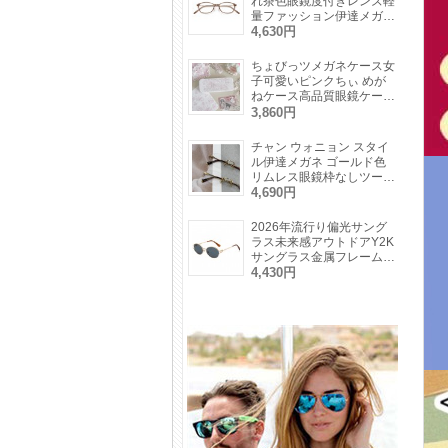
れ茶色眼鏡度付きレンズ軽
量ファッション伊達メガネ
軽い素材度なし小さいフレ
4,630円
ーム茶色ブラック金色メガ
ネ細い
ちょびっツメガネケース女
子可愛いピンクちぃ めが
ねケース高品質眼鏡ケース
メガネ収納誕生日 クリス
3,860円
マス メガネプレゼント
チャン ウォニョン スタイ
ル伊達メガネ ゴールド色
リムレス眼鏡枠なしツーポ
イント上品レディース レ
4,690円
トロメガネ度付き度なしオ
ーバル型
2026年流行り偏光サング
ラス未来感アウトドアY2K
サングラス金属フレームお
しゃれUVカット眼鏡キャ
4,430円
ットアイ型高級ピンクカラ
ーサングラス