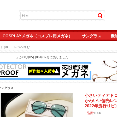
COSPLAYメガネ（コスプレ用メガネ）
サングラス
機
 (0)
レジへ進む
」が08月05日06時07分に売りました
ぶちラウンド型メガネ南雲竜之介フレームcosplayめがね人気黒色女性眼鏡 キャラ
」が07月27日19時10分に売りました
ぶちラウンド型メガネ南雲竜之介フレームcosplayめがね人気黒色女性眼鏡 キャラ
」が07月27日19時04分に売りました
ト女性UVカットメガネおしゃれ2025年トレンド紫外線カットサングラス高級度付
」が03月03日21時55分に売りました
度付きレンズおしゃれラウンド型流行り2026年トレンド紫外線UVカット眼鏡パー
」が03月03日14時44分に売りました
」が02月15日22時06分に売りました
サングラス
ム韓国人気オルチャンおしゃれメガネ伊達メガネ度なし度付きレンズ女子クラシック
」が02月15日21時41分に売りました
ム韓国人気オルチャンおしゃれメガネ伊達メガネ度なし度付きレンズ女子クラシック
」が02月15日21時33分に売りました
小さいティアド
かわいい偏光レン
伊達メガネハーフリム度付きブルーライトカットレンズ男レディース度なしナイロー
」が01月10日19時12分に売りました
2022年流行り
伊達メガネハーフリム度付きブルーライトカットレンズ男レディース度なしナイロー
」が01月10日19時10分に売りました
品番:
1006