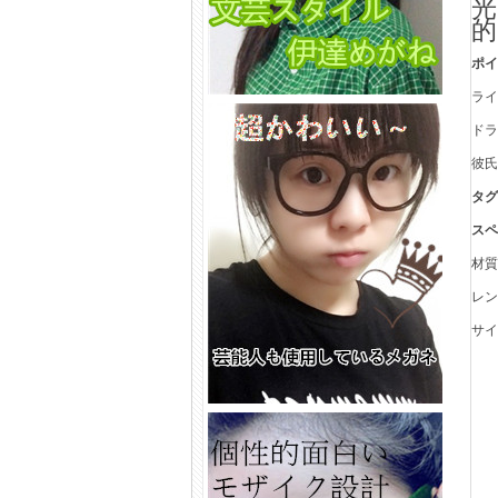
光
的
ポ
ライ
ド
彼
タグ
ス
材
レ
サイ