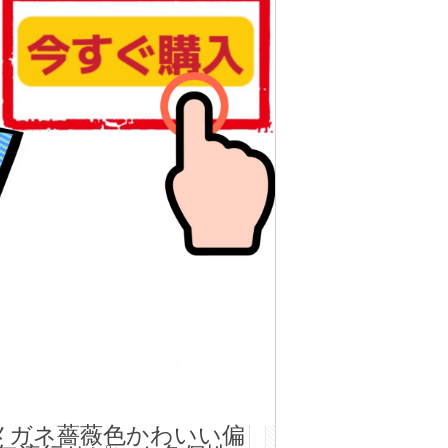
メガネ薔薇色かわいい偏