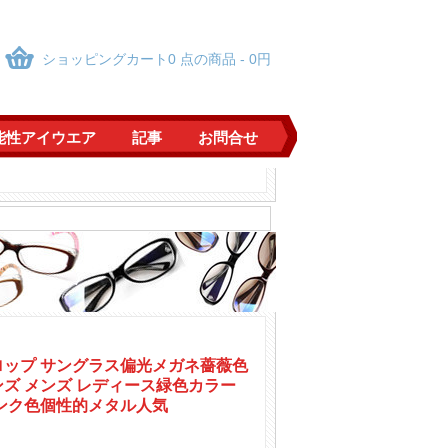
ショッピングカート0 点の商品 - 0円
能性アイウエア
記事
お問合せ
クター仮装cos用
クター仮装cos用
き度なしレンズ軽量メガネ
プル色ファッション
風エレガント軽量めがね男性メタル金属メガネ金銀黒
風エレガント軽量めがね男性メタル金属メガネ金銀黒
ロップ サングラス偏光メガネ薔薇色
ズ メンズ レディース緑色カラー
ル灰色黒ぶちメガネ
ピンク色個性的メタル人気
ル灰色黒ぶちメガネ