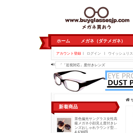
ホーム
メガネ（ダテメガネ）
アカウント登録
ログイン
ウイッシュリスト
「
「近視対応」度付きレンズ
:
「
南方ひづる 黒縁コスプレ用メガネ南雲先生 黒
「
南方ひづる 黒縁コスプレ用メガネ南雲先生 黒
「
キャットアイ型サングラス茶色黄色パイロッ
「
茶色偏光サングラス女性高級メガネ小顔見え
「
「近視対応」度付きレンズ
「
個性的多角形タイプ眼鏡ダテメガネフレー
新着商品
「
個性的多角形タイプ眼鏡ダテメガネフレー
「
サーモントメガネフレームおしゃれメンズ
茶色偏光サングラス女性高
「
サーモントメガネフレームおしゃれメンズ
級メガネ小顔見え度付きレ
ンズおしゃれラウンド型流
行り2026年トレンド紫外
4,630円