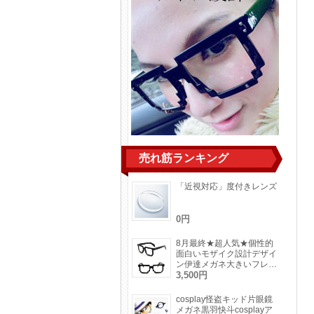
売れ筋ランキング
「近視対応」度付きレンズ
0円
8月最終★超人気★個性的
面白いモザイク設計デザイ
ン伊達メガネ大きいフレー
ム男女通用メガネフレーム
3,500円
レンズ無し
cosplay怪盗キッド片眼鏡
メガネ黒羽快斗cosplayア