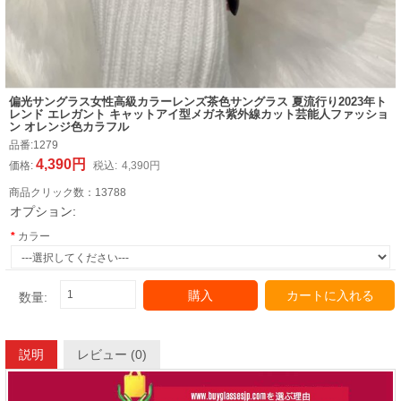
偏光サングラス女性高級カラーレンズ茶色サングラス 夏流行り2023年ト
レンド エレガント キャットアイ型メガネ紫外線カット芸能人ファッショ
ン オレンジ色カラフル
品番:
1279
4,390円
価格:
税込:
4,390円
商品クリック数：
13788
オプション:
カラー
購入
カートに入れる
数量:
説明
レビュー (0)