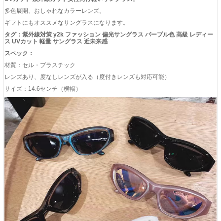
多色展開、おしゃれなカラーレンズ。
ギフトにもオススメなサングラスになります。
タグ：紫外線対策 y2k ファッション 偏光サングラス パープル色 高級 レディー
ス UVカット 軽量 サングラス 近未来感
スペック：
材質：セル・プラスチック
レンズあり、度なしレンズが入る（度付きレンズも対応可能）
サイズ：14.6センチ（横幅）