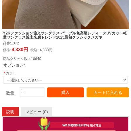
Y2Kファッション偏光サングラス パープル色高級レディースUVカット軽
量サングラス近未来感トレンド2025最旬クラシックメガネ
品番:
1372
4,330円
価格:
税込:
4,330円
商品クリック数：
10640
オプション:
カラー
購入
カートに入れる
数量:
説明
レビュー (0)