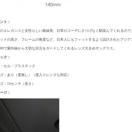
イント：
人のエレガンスと女性らしい曲線美、日常のコーデにさりげなく馴染んでくれるので
パッドの高さ、フレームの角度など、日本人にもフィットするよう設計されたアジア
400で紫外線から大切な目元をガードしてくれるレンズ大きめサングラス。
ペック：
質：セル・プラスチック
ンズ：あり（度無し）（度入りレンズも対応）
ズ：14センチ（長さ）
メージ：