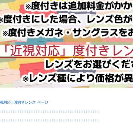
視対応」度付きレンズ ページ
↓↓↓↓↓↓↓↓↓↓↓↓↓↓↓↓↓↓↓↓↓↓↓↓↓↓↓↓↓↓↓↓↓↓↓↓↓↓↓↓↓↓↓↓↓↓↓↓↓↓↓↓↓↓↓↓↓
↓↓↓↓↓↓↓↓↓↓↓↓↓↓↓↓↓↓↓↓↓↓↓↓↓↓↓↓↓↓↓↓↓↓↓↓↓↓↓↓↓↓↓↓↓↓↓↓↓↓↓↓↓↓↓↓↓