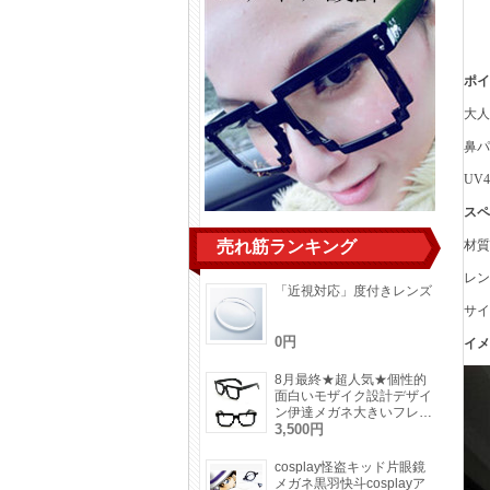
ポ
大
鼻
UV
ス
材
売れ筋ランキング
レ
「近視対応」度付きレンズ
サイ
0円
イ
8月最終★超人気★個性的
面白いモザイク設計デザイ
ン伊達メガネ大きいフレー
ム男女通用メガネフレーム
3,500円
レンズ無し
cosplay怪盗キッド片眼鏡
メガネ黒羽快斗cosplayア