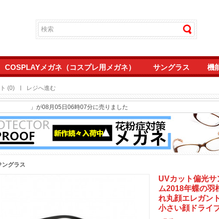
COSPLAYメガネ（コスプレ用メガネ）
サングラス
機
 (0)
レジへ進む
」が08月05日06時07分に売りました
ぶちラウンド型メガネ南雲竜之介フレームcosplayめがね人気黒色女性眼鏡 キャラ
」が07月27日19時10分に売りました
ぶちラウンド型メガネ南雲竜之介フレームcosplayめがね人気黒色女性眼鏡 キャラ
」が07月27日19時04分に売りました
ト女性UVカットメガネおしゃれ2025年トレンド紫外線カットサングラス高級度付
」が03月03日21時55分に売りました
度付きレンズおしゃれラウンド型流行り2026年トレンド紫外線UVカット眼鏡パー
」が03月03日14時44分に売りました
」が02月15日22時06分に売りました
サングラス
ム韓国人気オルチャンおしゃれメガネ伊達メガネ度なし度付きレンズ女子クラシック
」が02月15日21時41分に売りました
ム韓国人気オルチャンおしゃれメガネ伊達メガネ度なし度付きレンズ女子クラシック
」が02月15日21時33分に売りました
UVカット偏光
ム2018年蝶の
伊達メガネハーフリム度付きブルーライトカットレンズ男レディース度なしナイロー
」が01月10日19時12分に売りました
れ丸顔エレガン
伊達メガネハーフリム度付きブルーライトカットレンズ男レディース度なしナイロー
」が01月10日19時10分に売りました
小さい顔ドライ