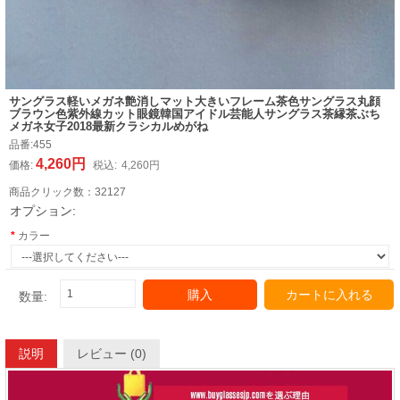
サングラス軽いメガネ艶消しマット大きいフレーム茶色サングラス丸顔
ブラウン色紫外線カット眼鏡韓国アイドル芸能人サングラス茶縁茶ぶち
メガネ女子2018最新クラシカルめがね
品番:
455
4,260円
価格:
税込:
4,260円
商品クリック数：
32127
オプション:
カラー
購入
カートに入れる
数量:
説明
レビュー (0)