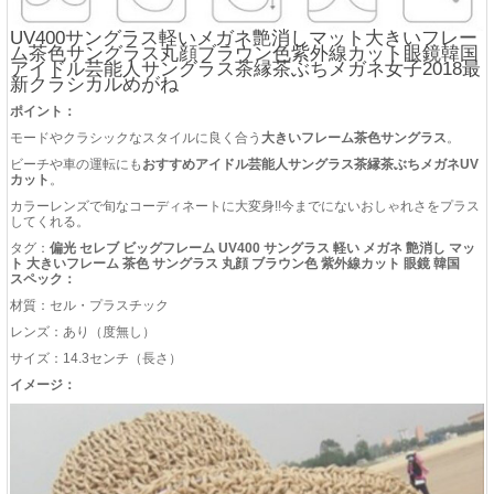
UV400サングラス軽いメガネ艶消しマット大きいフレー
ム茶色サングラス丸顔ブラウン色紫外線カット眼鏡韓国
アイドル芸能人サングラス茶縁茶ぶちメガネ女子2018最
新クラシカルめがね
ポイント：
モードやクラシックなスタイルに良く合う
大きいフレーム茶色サングラス
。
ビーチや車の運転にも
おすすめアイドル芸能人サングラス茶縁茶ぶちメガネUV
カット
。
カラーレンズで旬なコーディネートに大変身!!今までにないおしゃれさをプラス
してくれる。
タグ：
偏光 セレブ ビッグフレーム UV400 サングラス 軽い メガネ 艶消し マッ
ト 大きいフレーム 茶色 サングラス 丸顔 ブラウン色 紫外線カット 眼鏡 韓国
スペック：
材質：セル・プラスチック
レンズ：あり（度無し）
サイズ：14.3センチ（長さ）
イメージ：