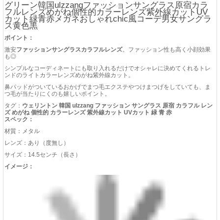
グリーン韓国ulzzangファッションサングラス原宿カラ
フルレンズめがね個性的カラーレンズ紫外線カットUV
カット緑青赤メガネおしゃれchic風コーデ男女サングラ
ス黄色黒
ポイント：
激安
ファッションサングラスカラフルレンズ
。ファッション性も高く小顔効果
も◎
シンプルなコーディネートにも取り入れるだけでオシャレに決めてくれるトレ
ンドのライトカラーレンズめがね紫外線カット。
鼻パッドがついているおかげでまつ毛エクステやつけまつげをしていても、ま
つ毛が当たりにくのも嬉しいポイント。
タグ：
ウェリントン 韓国 ulzzang ファッション サングラス 原宿 カラフル レン
ズ めがね 個性的 カラーレンズ 紫外線カット UVカット 緑 青 赤
スペック：
材質：メタル
レンズ：あり（度無し）
サイズ：14.5センチ（長さ）
イメージ：