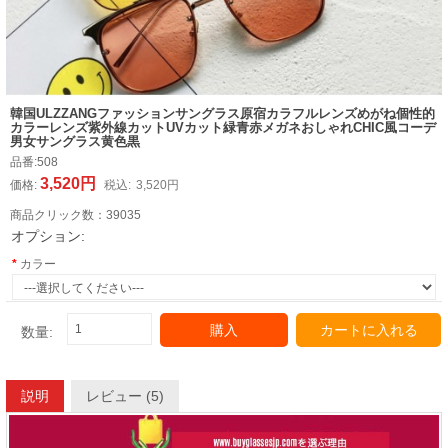
韓国ULZZANGファッションサングラス原宿カラフルレンズめがね個性的
カラーレンズ紫外線カットUVカット緑青赤メガネおしゃれCHIC風コーデ
男女サングラス黄色黒
品番:
508
3,520円
価格:
税込:
3,520円
商品クリック数：
39035
オプション:
カラー
購入
カートに入れる
数量:
説明
レビュー (5)