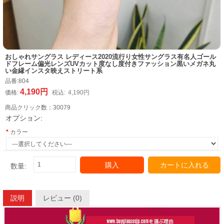
おしゃれサングラス レディース2020流行り女性サングラス有名人ゴール
ドフレーム偏光レンズUVカット度なし度付きファッション黒いメガネ丸
い金縁インスタ映えストリート系
品番:
804
4,190円
価格:
税込:
4,190円
商品クリック数：
30079
オプション:
カラー
購入
カートに入れる
数量:
説明
レビュー (0)