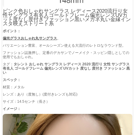
ピンク色おしゃれサングラス レディース2020流行り女
性サングラス有名人ゴールドフレーム偏光レンズUVカ
ット度なし度付きファッション黒いメガネ丸い金縁イン
スタ映えストリート系
ポイント：
偏光グラスおしゃれ丸サングラス
。
バリエーション豊富、オールシーズン使える大流行のレトロなラウンド型。
ファッション誌激押し、定番のデカサンでノーメイク・スッピン隠しとしての
使用でもおしゃれ。
タグ：
タレント おしゃれ サングラス レディース 2020 流行り 女性 サングラス
有名人 ゴールドフレーム 偏光レンズ UVカット 度なし 度付き ファッション 黒
い
スペック：
材質：メタル
レンズ：あり（度無し）(度付きレンズも対応)
サイズ：14.5センチ（長さ）
イメージ：