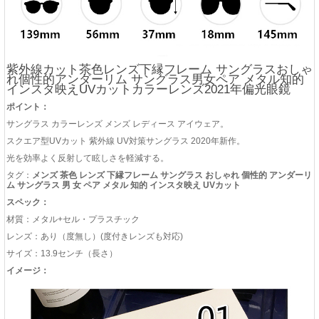
紫外線カット茶色レンズ下縁フレーム サングラスおしゃ
れ個性的アンダーリム サングラス男女ペア メタル知的
インスタ映えUVカットカラーレンズ2021年偏光眼鏡
ポイント：
サングラス カラーレンズ メンズ レディース アイウェア。
スクエア型UVカット 紫外線 UV対策サングラス 2020年新作。
光を効率よく反射して眩しさを軽減する。
タグ：
メンズ 茶色 レンズ 下縁フレーム サングラス おしゃれ 個性的 アンダーリ
ム サングラス 男 女 ペア メタル 知的 インスタ映え UVカット
スペック：
材質：メタル+セル・プラスチック
レンズ：あり（度無し）(度付きレンズも対応)
サイズ：13.9センチ（長さ）
イメージ：