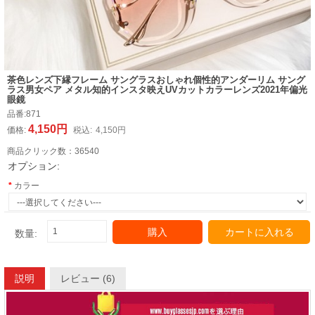
茶色レンズ下縁フレーム サングラスおしゃれ個性的アンダーリム サング
ラス男女ペア メタル知的インスタ映えUVカットカラーレンズ2021年偏光
眼鏡
品番:
871
4,150円
価格:
税込:
4,150円
商品クリック数：
36540
オプション:
カラー
購入
カートに入れる
数量:
説明
レビュー (6)