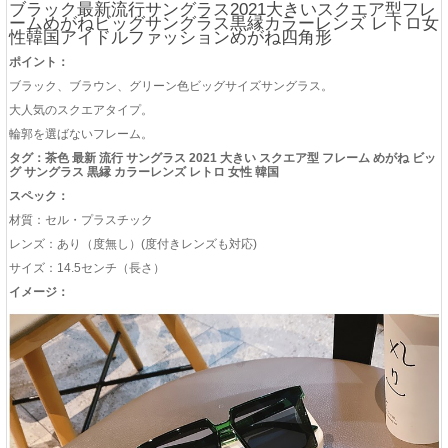
ブラック最新流行サングラス2021大きいスクエア型フレ
ームめがねビッグサングラス黒縁カラーレンズ レトロ女
性韓国アイドルファッションめがね四角形
ポイント：
ブラック、ブラウン、グリーン色ビッグサイズサングラス。
大人気のスクエアタイプ。
輪郭を選ばないフレーム。
タグ：茶色 最新 流行 サングラス 2021 大きい スクエア型 フレーム めがね ビッ
グ サングラス 黒縁 カラーレンズ レトロ 女性 韓国
スペック：
材質：セル・プラスチック
レンズ：あり（度無し）(度付きレンズも対応)
サイズ：14.5センチ（長さ）
イメージ：