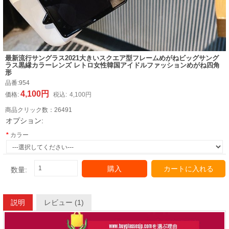
最新流行サングラス2021大きいスクエア型フレームめがねビッグサング
ラス黒縁カラーレンズ レトロ女性韓国アイドルファッションめがね四角
形
品番:
954
4,100円
価格:
税込:
4,100円
商品クリック数：
26491
オプション:
カラー
購入
カートに入れる
数量:
説明
レビュー (1)