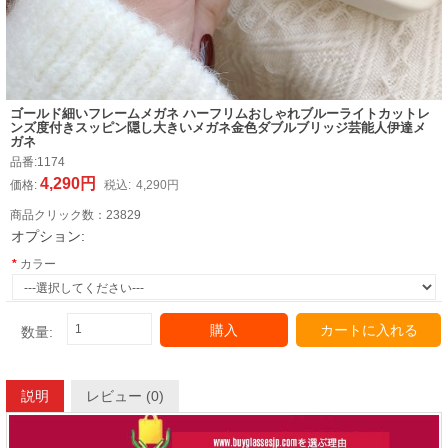
ゴールド細いフレームメガネ ハーフリムおしゃれブルーライトカットレ
ンズ度付きスッピン隠し大きいメガネ金色ダブルブリッジ芸能人伊達メ
ガネ
品番:
1174
4,290円
価格:
税込:
4,290円
商品クリック数：
23829
オプション:
カラー
購入
カートに入れる
数量:
説明
レビュー (0)